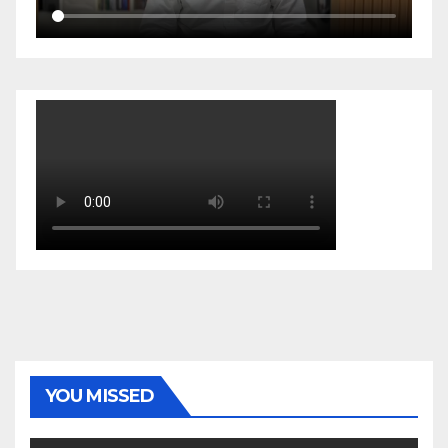
YOU MISSED
EKONOMI & BISNIS
POLITIK & PEMERINTAHAN