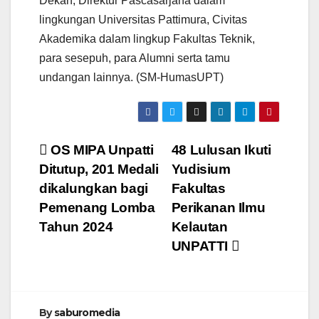
Dekan, Direktur Pascasarjana dalam
lingkungan Universitas Pattimura, Civitas
Akademika dalam lingkup Fakultas Teknik,
para sesepuh, para Alumni serta tamu
undangan lainnya. (SM-HumasUPT)
Navigasi
OS MIPA Unpatti
48 Lulusan Ikuti
Ditutup, 201 Medali
Yudisium
pos
dikalungkan bagi
Fakultas
Pemenang Lomba
Perikanan Ilmu
Tahun 2024
Kelautan
UNPATTI
By
saburomedia