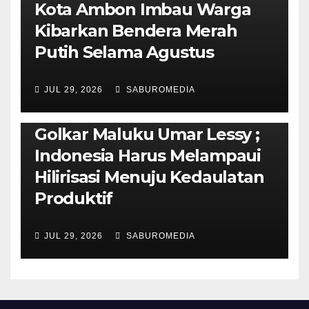
Kota Ambon Imbau Warga
Kibarkan Bendera Merah
Putih Selama Agustus
AMBON METRO
JURNALISME AKTIVIS
JUL 29, 2026
SABUROMEDIA
PENDIDIKAN & OLAHRAGA
THE MOLUCCAS
Isi Materi LK-III HMI, Ketua
Golkar Maluku Umar Lessy ;
Indonesia Harus Melampaui
Hilirisasi Menuju Kedaulatan
Produktif
JUL 29, 2026
SABUROMEDIA