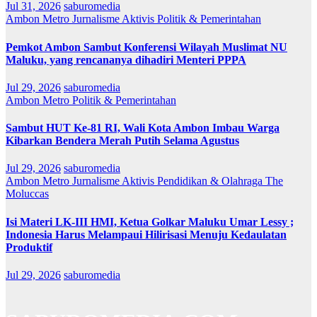
Jul 31, 2026
saburomedia
Ambon Metro
Jurnalisme Aktivis
Politik & Pemerintahan
Pemkot Ambon Sambut Konferensi Wilayah Muslimat NU
Maluku, yang rencananya dihadiri Menteri PPPA
Jul 29, 2026
saburomedia
Ambon Metro
Politik & Pemerintahan
Sambut HUT Ke-81 RI, Wali Kota Ambon Imbau Warga
Kibarkan Bendera Merah Putih Selama Agustus
Jul 29, 2026
saburomedia
Ambon Metro
Jurnalisme Aktivis
Pendidikan & Olahraga
The
Moluccas
Isi Materi LK-III HMI, Ketua Golkar Maluku Umar Lessy ;
Indonesia Harus Melampaui Hilirisasi Menuju Kedaulatan
Produktif
Jul 29, 2026
saburomedia