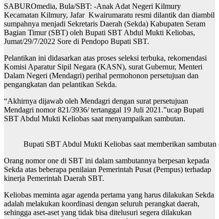
SABUROmedia, Bula/SBT: -Anak Adat Negeri Kilmury
Kecamatan Kilmury, Jafar Kwairumaratu resmi dilantik dan diambil
sumpahnya menjadi Sekretaris Daerah (Sekda) Kabupaten Seram
Bagian Timur (SBT) oleh Bupati SBT Abdul Mukti Keliobas,
Jumat/29/7/2022 Sore di Pendopo Bupati SBT.
Pelantikan ini didasarkan atas proses seleksi terbuka, rekomendasi
Komisi Aparatur Sipil Negara (KASN), surat Gubernur, Menteri
Dalam Negeri (Mendagri) perihal permohonon persetujuan dan
pengangkatan dan pelantikan Sekda.
“Akhirnya dijawab oleh Mendagri dengan surat persetujuan
Mendagri nomor 821/3936/ tertanggal 19 Juli 2021.”ucap Bupati
SBT Abdul Mukti Keliobas saat menyampaikan sambutan.
Bupati SBT Abdul Mukti Keliobas saat memberikan sambutan d
Orang nomor one di SBT ini dalam sambutannya berpesan kepada
Sekda atas beberapa penilaian Pemerintah Pusat (Pempus) terhadap
kinerja Pemerintah Daerah SBT.
Keliobas meminta agar agenda pertama yang harus dilakukan Sekda
adalah melakukan koordinasi dengan seluruh perangkat daerah,
sehingga aset-aset yang tidak bisa ditelusuri segera dilakukan