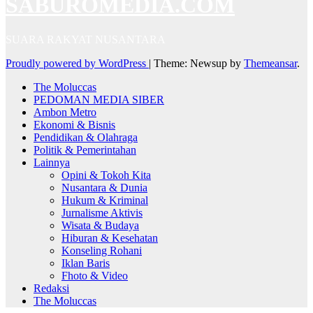
SABUROMEDIA.COM
SUARA RAKYAT NUSANTARA
Proudly powered by WordPress
|
Theme: Newsup by
Themeansar
.
The Moluccas
PEDOMAN MEDIA SIBER
Ambon Metro
Ekonomi & Bisnis
Pendidikan & Olahraga
Politik & Pemerintahan
Lainnya
Opini & Tokoh Kita
Nusantara & Dunia
Hukum & Kriminal
Jurnalisme Aktivis
Wisata & Budaya
Hiburan & Kesehatan
Konseling Rohani
Iklan Baris
Fhoto & Video
Redaksi
The Moluccas