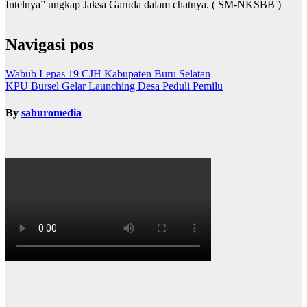
Intelnya” ungkap Jaksa Garuda dalam chatnya. ( SM-NKSBB )
Navigasi pos
Wabub Lepas 19 CJH Kabupaten Buru Selatan
KPU Bursel Gelar Launching Desa Peduli Pemilu
By
saburomedia