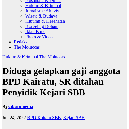
Nusantara & Dunia
Hukum & Kriminal
Jurnalisme Aktivis
Wisata & Budaya
Hiburan & Kesehatan
Konseling Rohani
Iklan Baris
Fhoto & Video
Redaksi
The Moluccas
Hukum & Kriminal
The Moluccas
Diduga gelapkan gaji anggota
BPD Kairatu, SR ditahan
Penyidik Kejari SBB
By
saburomedia
Jun 24, 2022
BPD Kairatu SBB
,
Kejari SBB