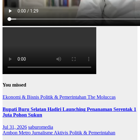
You missed
Ekonomi & Bisnis
Politik & Pemerintahan
The Moluccas
Bupati Buru Selatan Hadiri Launching Penanaman Serentak 1
Juta Pohon Sukun
Jul 31, 2026
saburomedia
Ambon Metro
Jurnalisme Aktivis
Politik & Pemerintahan