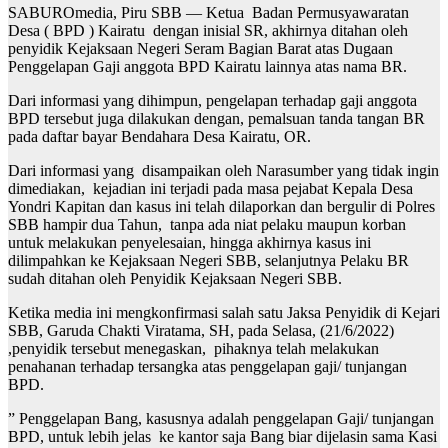
SABUROmedia, Piru SBB — Ketua Badan Permusyawaratan
Desa ( BPD ) Kairatu dengan inisial SR, akhirnya ditahan oleh
penyidik Kejaksaan Negeri Seram Bagian Barat atas Dugaan
Penggelapan Gaji anggota BPD Kairatu lainnya atas nama BR.
Dari informasi yang dihimpun, pengelapan terhadap gaji anggota
BPD tersebut juga dilakukan dengan, pemalsuan tanda tangan BR
pada daftar bayar Bendahara Desa Kairatu, OR.
Dari informasi yang disampaikan oleh Narasumber yang tidak ingin
dimediakan, kejadian ini terjadi pada masa pejabat Kepala Desa
Yondri Kapitan dan kasus ini telah dilaporkan dan bergulir di Polres
SBB hampir dua Tahun, tanpa ada niat pelaku maupun korban
untuk melakukan penyelesaian, hingga akhirnya kasus ini
dilimpahkan ke Kejaksaan Negeri SBB, selanjutnya Pelaku BR
sudah ditahan oleh Penyidik Kejaksaan Negeri SBB.
Ketika media ini mengkonfirmasi salah satu Jaksa Penyidik di Kejari
SBB, Garuda Chakti Viratama, SH, pada Selasa, (21/6/2022)
,penyidik tersebut menegaskan, pihaknya telah melakukan
penahanan terhadap tersangka atas penggelapan gaji/ tunjangan
BPD.
” Penggelapan Bang, kasusnya adalah penggelapan Gaji/ tunjangan
BPD, untuk lebih jelas ke kantor saja Bang biar dijelasin sama Kasi