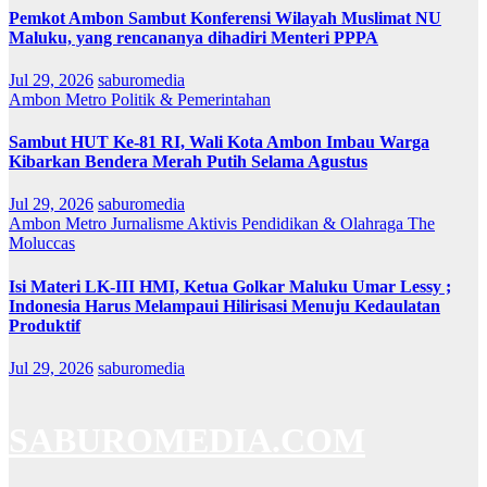
Pemkot Ambon Sambut Konferensi Wilayah Muslimat NU
Maluku, yang rencananya dihadiri Menteri PPPA
Jul 29, 2026
saburomedia
Ambon Metro
Politik & Pemerintahan
Sambut HUT Ke-81 RI, Wali Kota Ambon Imbau Warga
Kibarkan Bendera Merah Putih Selama Agustus
Jul 29, 2026
saburomedia
Ambon Metro
Jurnalisme Aktivis
Pendidikan & Olahraga
The
Moluccas
Isi Materi LK-III HMI, Ketua Golkar Maluku Umar Lessy ;
Indonesia Harus Melampaui Hilirisasi Menuju Kedaulatan
Produktif
Jul 29, 2026
saburomedia
SABUROMEDIA.COM