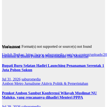
Media error: Format(s) not supported or source(s) not found
You missed
Unduh Berkas: https://www.saburomedia.com/wp-content/uploads/
Ekonomi & Bisnis
Politik & Pemerintahan
The Moluccas
Bupati Buru Selatan Hadiri Launching Penanaman Serentak 1
00:00
Juta Pohon Sukun
Jul 31, 2026
saburomedia
Ambon Metro
Jurnalisme Aktivis
Politik & Pemerintahan
Pemkot Ambon Sambut Konferensi Wilayah Muslimat NU
Maluku, yang rencananya dihadiri Menteri PPPA
Jul 29, 2026
saburomedia