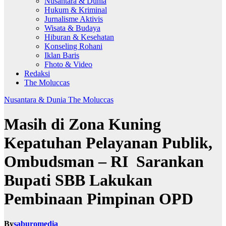
Nusantara & Dunia
Hukum & Kriminal
Jurnalisme Aktivis
Wisata & Budaya
Hiburan & Kesehatan
Konseling Rohani
Iklan Baris
Fhoto & Video
Redaksi
The Moluccas
Nusantara & Dunia
The Moluccas
Masih di Zona Kuning
Kepatuhan Pelayanan Publik,
Ombudsman – RI Sarankan
Bupati SBB Lakukan
Pembinaan Pimpinan OPD
By
saburomedia