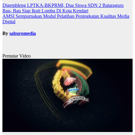
Digembleng LPTKA-BKPRMI, Dua Siswa SDN 2 Bataraguru
Bau- Bau Siap Ikuti Lomba Di Kota Kendari
AMSI Sempurnakan Modul Pelatihan Peningkatan Kualitas Media
Digital
By
saburomedia
Pemutar Video