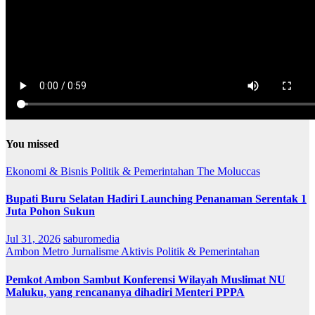
You missed
Ekonomi & Bisnis
Politik & Pemerintahan
The Moluccas
Bupati Buru Selatan Hadiri Launching Penanaman Serentak 1
Juta Pohon Sukun
Jul 31, 2026
saburomedia
Ambon Metro
Jurnalisme Aktivis
Politik & Pemerintahan
Pemkot Ambon Sambut Konferensi Wilayah Muslimat NU
Maluku, yang rencananya dihadiri Menteri PPPA