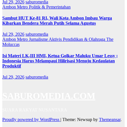
Jul 29, 2026
saburomedia
Ambon Metro
Politik & Pemerintahan
Sambut HUT Ke-81 RI, Wali Kota Ambon Imbau Warga
Kibarkan Bendera Merah Putih Selama Agustus
Jul 29, 2026
saburomedia
Ambon Metro
Jurnalisme Aktivis
Pendidikan & Olahraga
The
Moluccas
Isi Materi LK-III HMI, Ketua Golkar Maluku Umar Lessy ;
Indonesia Harus Melampaui Hilirisasi Menuju Kedaulatan
Produktif
Jul 29, 2026
saburomedia
SABUROMEDIA.COM
SUARA RAKYAT NUSANTARA
Proudly powered by WordPress
|
Theme: Newsup by
Themeansar
.