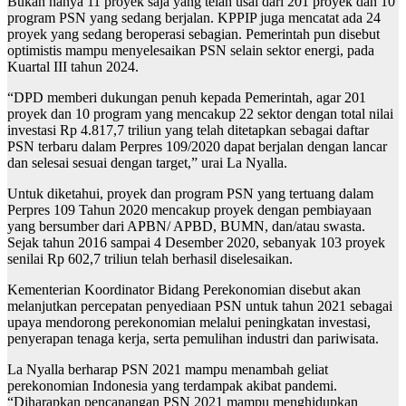
Bukan hanya 11 proyek saja yang telah usai dari 201 proyek dan 10
program PSN yang sedang berjalan. KPPIP juga mencatat ada 24
proyek yang sedang beroperasi sebagian. Pemerintah pun disebut
optimistis mampu menyelesaikan PSN selain sektor energi, pada
Kuartal III tahun 2024.
“DPD memberi dukungan penuh kepada Pemerintah, agar 201
proyek dan 10 program yang mencakup 22 sektor dengan total nilai
investasi Rp 4.817,7 triliun yang telah ditetapkan sebagai daftar
PSN terbaru dalam Perpres 109/2020 dapat berjalan dengan lancar
dan selesai sesuai dengan target,” urai La Nyalla.
Untuk diketahui, proyek dan program PSN yang tertuang dalam
Perpres 109 Tahun 2020 mencakup proyek dengan pembiayaan
yang bersumber dari APBN/ APBD, BUMN, dan/atau swasta.
Sejak tahun 2016 sampai 4 Desember 2020, sebanyak 103 proyek
senilai Rp 602,7 triliun telah berhasil diselesaikan.
Kementerian Koordinator Bidang Perekonomian disebut akan
melanjutkan percepatan penyediaan PSN untuk tahun 2021 sebagai
upaya mendorong perekonomian melalui peningkatan investasi,
penyerapan tenaga kerja, serta pemulihan industri dan pariwisata.
La Nyalla berharap PSN 2021 mampu menambah geliat
perekonomian Indonesia yang terdampak akibat pandemi.
“Diharapkan pencanangan PSN 2021 mampu menghidupkan