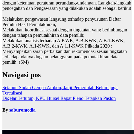
dengan ketentuan peraturan perundang-undangan. Langkah-langkah
pencegahan dan Pengawasan yang dilakukan adalah sebagai berikut
:
Melakukan pengawasan langsung terhadap penyusunan Daftar
Pemilih Hasil Pemutakhiran;
Melakukan koordinasi sesuai dengan tingkatan yang berhubungan
dengan tahapan pemutakhiran data pemilih;
Melakukan analisis terhadap A.KWK, A.B-KWK, A.B.1-KWK,
A.B.2-KWK, A.1-KWK, dan A.1.1-KWK Pilkada 2020 ;
Menyampaikan saran perbaikan dan rekomendasi sesuai tingkatan
terhadap adanya dugaan pelanggaran pada pemutakhiran data
pemilih. (SM)
Navigasi pos
Setahun Sudah Gempa Ambon, Janji Pemerintah Belum juga
Terealisasi
Digelar Tertutup, KPU Bursel Rapat Pleno Tetapkan Paslon
By
saburomedia