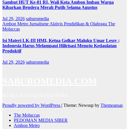
Sambut HUT Ke-81 RI, Wali Kota Ambon Imbau Warga
Kibarkan Bendera Merah Putih Selama Agustus
Jul 29, 2026
saburomedia
Ambon Metro
Jurnalisme Aktivis
Pendidikan & Olahraga
The
Moluccas
Isi Materi LK-III HMI, Ketua Golkar Maluku Umar Lessy ;
Indonesia Harus Melampaui Hilirisasi Menuju Kedaulatan
Produktif
Jul 29, 2026
saburomedia
SABUROMEDIA.COM
SUARA RAKYAT NUSANTARA
Proudly powered by WordPress
|
Theme: Newsup by
Themeansar
.
The Moluccas
PEDOMAN MEDIA SIBER
Ambon Metro