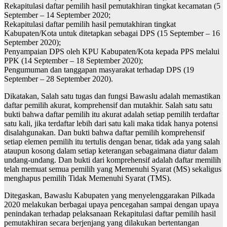
Rekapitulasi daftar pemilih hasil pemutakhiran tingkat kecamatan (5
September – 14 September 2020;
Rekapitulasi daftar pemilih hasil pemutakhiran tingkat
Kabupaten/Kota untuk ditetapkan sebagai DPS (15 September – 16
September 2020);
Penyampaian DPS oleh KPU Kabupaten/Kota kepada PPS melalui
PPK (14 September – 18 September 2020);
Pengumuman dan tanggapan masyarakat terhadap DPS (19
September – 28 September 2020).
Dikatakan, Salah satu tugas dan fungsi Bawaslu adalah memastikan
daftar pemilih akurat, komprehensif dan mutakhir. Salah satu satu
bukti bahwa daftar pemilih itu akurat adalah setiap pemilih terdaftar
satu kali, jika terdaftar lebih dari satu kali maka tidak hanya potensi
disalahgunakan. Dan bukti bahwa daftar pemilih komprehensif
setiap elemen pemilih itu tertulis dengan benar, tidak ada yang salah
ataupun kosong dalam setiap keterangan sebagaimana diatur dalam
undang-undang. Dan bukti dari komprehensif adalah daftar memilih
telah memuat semua pemilih yang Memenuhi Syarat (MS) sekaligus
menghapus pemilih Tidak Memenuhi Syarat (TMS).
Ditegaskan, Bawaslu Kabupaten yang menyelenggarakan Pilkada
2020 melakukan berbagai upaya pencegahan sampai dengan upaya
penindakan terhadap pelaksanaan Rekapitulasi daftar pemilih hasil
pemutakhiran secara berjenjang yang dilakukan bertentangan