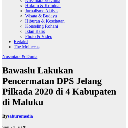
Nusantara & Dunia
Hukum & Kriminal
Jurnalisme Aktivis
Wisata & Budaya
Hiburan & Kesehatan
Konseling Rohani
Iklan Baris
Fhoto & Video
Redaksi
The Moluccas
Nusantara & Dunia
Bawaslu Lakukan
Pencermatan DPS Jelang
Pilkada 2020 di 4 Kabupaten
di Maluku
By
saburomedia
Sep 24, 2020