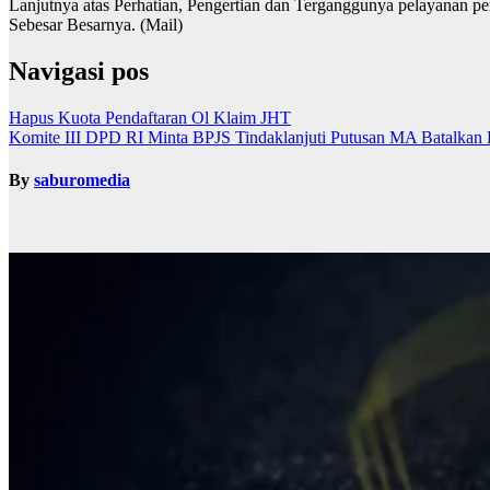
Lanjutnya atas Perhatian, Pengertian dan Terganggunya pelayanan p
Sebesar Besarnya. (Mail)
Navigasi pos
Hapus Kuota Pendaftaran Ol Klaim JHT
Komite III DPD RI Minta BPJS Tindaklanjuti Putusan MA Batalkan 
By
saburomedia