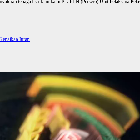
enyaluran tenaga listrik ini kami PT. PLN (Persero) Unit Pelaksana P
Kenaikan Iuran