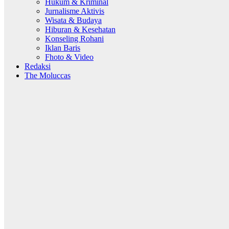
Hukum & Kriminal
Jurnalisme Aktivis
Wisata & Budaya
Hiburan & Kesehatan
Konseling Rohani
Iklan Baris
Fhoto & Video
Redaksi
The Moluccas