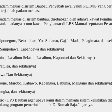
 meluas disistem Baubau,Penyebab awal yakni PLTMG yang berada di
terjadilah padam meluas.
 meluas di sistem baubau, disebabkan oleh adanya kawat Penghanta
ankan adanya scoon kawat Penghantar di LBS Manual seputaran Pesa
goro, Betoambari, Yos Sudarso, Gajah Mada, Palagimata, dan sek
ampolawa, Lapandewa dan sekitarnya)
 Lasalimu Selatan, Lasalimu, Kapontori dan Sekitarnya)
ea, dan sekitarnya)
a Dan Sekitarnya)
e, Marobo, Kabawo, Kabangka, Labunia, Maligano dan sekitarnya)
ka, dan sekitarnya)
o) UP3 Baubau agar upaya kami dalam menjaga sistem kelistrikan dit
ukung program pemerintah untuk Di Rumah Saja,” ujarnya.