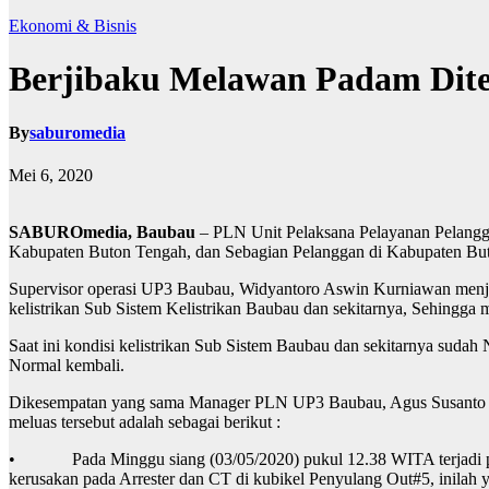
Ekonomi & Bisnis
Berjibaku Melawan Padam Dit
By
saburomedia
Mei 6, 2020
SABUROmedia, Baubau
– PLN Unit Pelaksana Pelayanan Pelang
Kabupaten Buton Tengah, dan Sebagian Pelanggan di Kabupaten But
Supervisor operasi UP3 Baubau, Widyantoro Aswin Kurniawan menjela
kelistrikan Sub Sistem Kelistrikan Baubau dan sekitarnya, Sehingg
Saat ini kondisi kelistrikan Sub Sistem Baubau dan sekitarnya su
Normal kembali.
Dikesempatan yang sama Manager PLN UP3 Baubau, Agus Susanto me
meluas tersebut adalah sebagai berikut :
• Pada Minggu siang (03/05/2020) pukul 12.38 WITA terjadi padam
kerusakan pada Arrester dan CT di kubikel Penyulang Out#5, inila