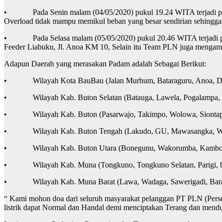
• Pada Senin malam (04/05/2020) pukul 19.24 WITA terjadi padam
Overload tidak mampu memikul beban yang besar sendirian sehingga 
• Pada Selasa malam (05/05/2020) pukul 20.46 WITA terjadi padam
Feeder Liabuku, Jl. Anoa KM 10, Selain itu Team PLN juga mengam
Adapun Daerah yang merasakan Padam adalah Sebagai Berikut:
• Wilayah Kota BauBau (Jalan Murhum, Bataraguru, Anoa, Dipone
• Wilayah Kab. Buton Selatan (Batauga, Lawela, Pogalampa, S
• Wilayah Kab. Buton (Pasarwajo, Takimpo, Wolowa, Siontapina,
• Wilayah Kab. Buton Tengah (Lakudo, GU, Mawasangka, Watul
• Wilayah Kab. Buton Utara (Bonegunu, Wakorumba, Kambow
• Wilayah Kab. Muna (Tongkuno, Tongkuno Selatan, Parigi, bon
• Wilayah Kab. Muna Barat (Lawa, Wadaga, Sawerigadi, Barang
“ Kami mohon doa dari seluruh masyarakat pelanggan PT PLN (Perser
listrik dapat Normal dan Handal demi menciptakan Terang dan mend