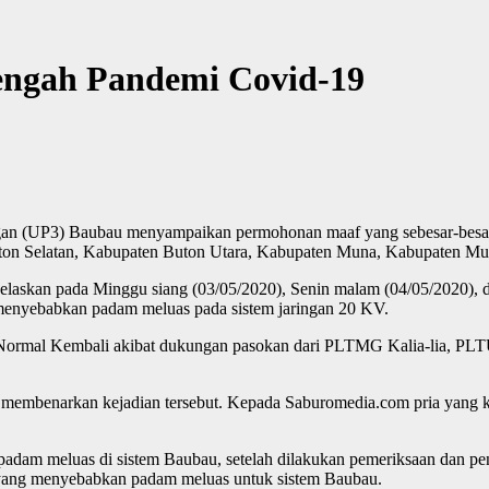
engah Pandemi Covid-19
gan (UP3) Baubau menyampaikan permohonan maaf yang sebesar-besar
on Selatan, Kabupaten Buton Utara, Kabupaten Muna, Kabupaten Muna
skan pada Minggu siang (03/05/2020), Senin malam (04/05/2020), dan
a menyebabkan padam meluas pada sistem jaringan 20 KV.
dah Normal Kembali akibat dukungan pasokan dari PLTMG Kalia-lia, 
mbenarkan kejadian tersebut. Kepada Saburomedia.com pria yang ke
 meluas di sistem Baubau, setelah dilakukan pemeriksaan dan pene
h yang menyebabkan padam meluas untuk sistem Baubau.