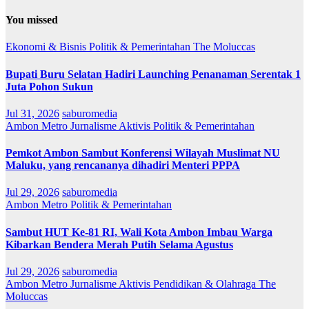
You missed
Ekonomi & Bisnis
Politik & Pemerintahan
The Moluccas
Bupati Buru Selatan Hadiri Launching Penanaman Serentak 1
Juta Pohon Sukun
Jul 31, 2026
saburomedia
Ambon Metro
Jurnalisme Aktivis
Politik & Pemerintahan
Pemkot Ambon Sambut Konferensi Wilayah Muslimat NU
Maluku, yang rencananya dihadiri Menteri PPPA
Jul 29, 2026
saburomedia
Ambon Metro
Politik & Pemerintahan
Sambut HUT Ke-81 RI, Wali Kota Ambon Imbau Warga
Kibarkan Bendera Merah Putih Selama Agustus
Jul 29, 2026
saburomedia
Ambon Metro
Jurnalisme Aktivis
Pendidikan & Olahraga
The
Moluccas