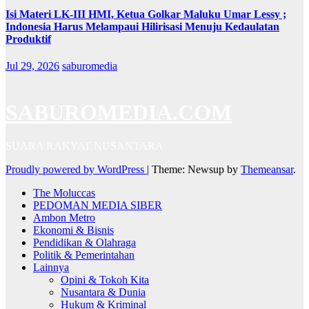
Isi Materi LK-III HMI, Ketua Golkar Maluku Umar Lessy ;
Indonesia Harus Melampaui Hilirisasi Menuju Kedaulatan
Produktif
Jul 29, 2026
saburomedia
SABUROMEDIA.COM
SUARA RAKYAT NUSANTARA
Proudly powered by WordPress
|
Theme: Newsup by
Themeansar
.
The Moluccas
PEDOMAN MEDIA SIBER
Ambon Metro
Ekonomi & Bisnis
Pendidikan & Olahraga
Politik & Pemerintahan
Lainnya
Opini & Tokoh Kita
Nusantara & Dunia
Hukum & Kriminal