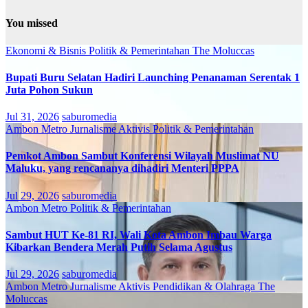
You missed
Ekonomi & Bisnis
Politik & Pemerintahan
The Moluccas
Bupati Buru Selatan Hadiri Launching Penanaman Serentak 1
Juta Pohon Sukun
Jul 31, 2026
saburomedia
Ambon Metro
Jurnalisme Aktivis
Politik & Pemerintahan
Pemkot Ambon Sambut Konferensi Wilayah Muslimat NU
Maluku, yang rencananya dihadiri Menteri PPPA
Jul 29, 2026
saburomedia
Ambon Metro
Politik & Pemerintahan
Sambut HUT Ke-81 RI, Wali Kota Ambon Imbau Warga
Kibarkan Bendera Merah Putih Selama Agustus
Jul 29, 2026
saburomedia
Ambon Metro
Jurnalisme Aktivis
Pendidikan & Olahraga
The
Moluccas