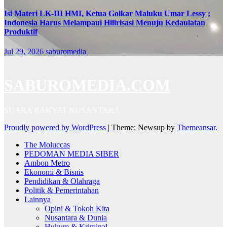
Isi Materi LK-III HMI, Ketua Golkar Maluku Umar Lessy ;
Indonesia Harus Melampaui Hilirisasi Menuju Kedaulatan
Produktif
Jul 29, 2026
saburomedia
SABUROMEDIA.COM
SUARA RAKYAT NUSANTARA
Proudly powered by WordPress
|
Theme: Newsup by
Themeansar
.
The Moluccas
PEDOMAN MEDIA SIBER
Ambon Metro
Ekonomi & Bisnis
Pendidikan & Olahraga
Politik & Pemerintahan
Lainnya
Opini & Tokoh Kita
Nusantara & Dunia
Hukum & Kriminal