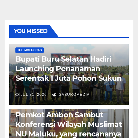
YOU MISSED
EKONOMI & BISNIS
POLITIK & PEMERINTAHAN
THE MOLUCCAS
Bupati Buru Selatan Hadiri
Launching Penanaman
Serentak 1 Juta Pohon Sukun
JUL 31, 2026
SABUROMEDIA
AMBON METRO
JURNALISME AKTIVIS
POLITIK & PEMERINTAHAN
Pemkot Ambon Sambut
Konferensi Wilayah Muslimat
NU Maluku, yang rencananya