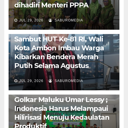
dihadiri Menteri PPPA
JUL 29, 2026
SABUROMEDIA
AMBON METRO
POLITIK & PEMERINTAHAN
Sambut HUT Ke-81 RI, Wali
Kota Ambon Imbau Warga
Kibarkan Bendera Merah
Putih Selama Agustus
AMBON METRO
JURNALISME AKTIVIS
JUL 29, 2026
SABUROMEDIA
PENDIDIKAN & OLAHRAGA
THE MOLUCCAS
Isi Materi LK-III HMI, Ketua
Golkar Maluku Umar Lessy ;
Indonesia Harus Melampaui
Hilirisasi Menuju Kedaulatan
Produktif