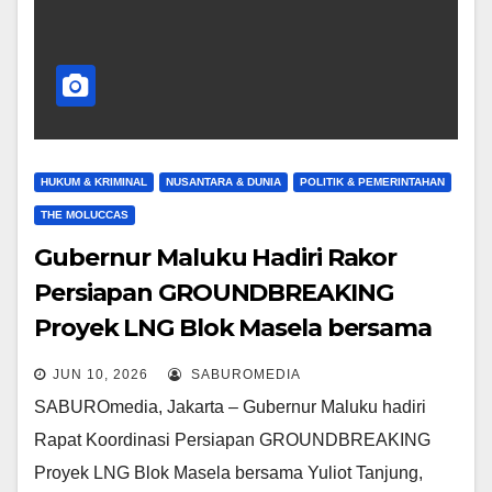
HUKUM & KRIMINAL
NUSANTARA & DUNIA
POLITIK & PEMERINTAHAN
THE MOLUCCAS
Gubernur Maluku Hadiri Rakor
Persiapan GROUNDBREAKING
Proyek LNG Blok Masela bersama
Wamen ESDM
JUN 10, 2026
SABUROMEDIA
SABUROmedia, Jakarta – Gubernur Maluku hadiri
Rapat Koordinasi Persiapan GROUNDBREAKING
Proyek LNG Blok Masela bersama Yuliot Tanjung,