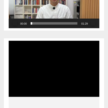
00:00
01:29
Pemutar
Video