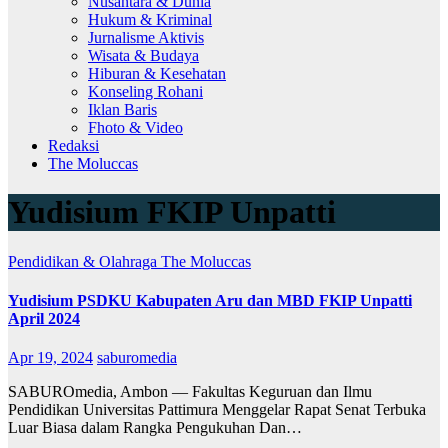
Nusantara & Dunia
Hukum & Kriminal
Jurnalisme Aktivis
Wisata & Budaya
Hiburan & Kesehatan
Konseling Rohani
Iklan Baris
Fhoto & Video
Redaksi
The Moluccas
Yudisium FKIP Unpatti
Pendidikan & Olahraga
The Moluccas
Yudisium PSDKU Kabupaten Aru dan MBD FKIP Unpatti
April 2024
Apr 19, 2024
saburomedia
SABUROmedia, Ambon — Fakultas Keguruan dan Ilmu
Pendidikan Universitas Pattimura Menggelar Rapat Senat Terbuka
Luar Biasa dalam Rangka Pengukuhan Dan…