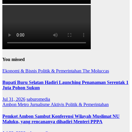
You missed
Ekonomi & Bisnis
Politik & Pemerintahan
The Moluccas
Bupati Buru Selatan Hadiri Launching Penanaman Serentak 1
Juta Pohon Sukun
Jul 31, 2026
saburomedia
Ambon Metro
Jurnalisme Aktivis
Politik & Pemerintahan
Pemkot Ambon Sambut Konferensi Wilayah Muslimat NU
Maluku, yang rencananya dihadiri Menteri PPPA