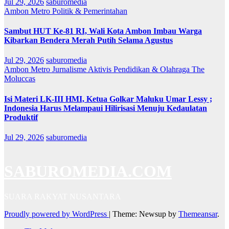
Jul 29, 2026
saburomedia
Ambon Metro
Politik & Pemerintahan
Sambut HUT Ke-81 RI, Wali Kota Ambon Imbau Warga
Kibarkan Bendera Merah Putih Selama Agustus
Jul 29, 2026
saburomedia
Ambon Metro
Jurnalisme Aktivis
Pendidikan & Olahraga
The
Moluccas
Isi Materi LK-III HMI, Ketua Golkar Maluku Umar Lessy ;
Indonesia Harus Melampaui Hilirisasi Menuju Kedaulatan
Produktif
Jul 29, 2026
saburomedia
SABUROMEDIA.COM
SUARA RAKYAT NUSANTARA
Proudly powered by WordPress
|
Theme: Newsup by
Themeansar
.