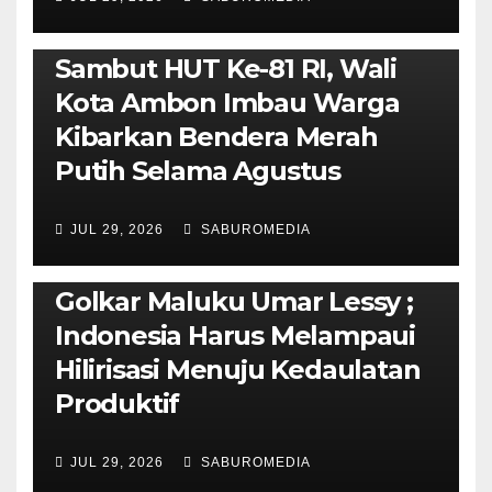
AMBON METRO
POLITIK & PEMERINTAHAN
Sambut HUT Ke-81 RI, Wali
Kota Ambon Imbau Warga
Kibarkan Bendera Merah
Putih Selama Agustus
AMBON METRO
JURNALISME AKTIVIS
JUL 29, 2026
SABUROMEDIA
PENDIDIKAN & OLAHRAGA
THE MOLUCCAS
Isi Materi LK-III HMI, Ketua
Golkar Maluku Umar Lessy ;
Indonesia Harus Melampaui
Hilirisasi Menuju Kedaulatan
Produktif
JUL 29, 2026
SABUROMEDIA