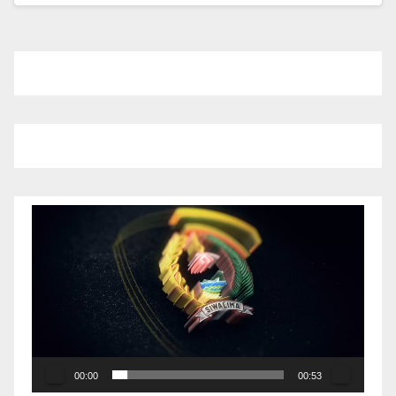
Pemutar
Video
00:00
00:53