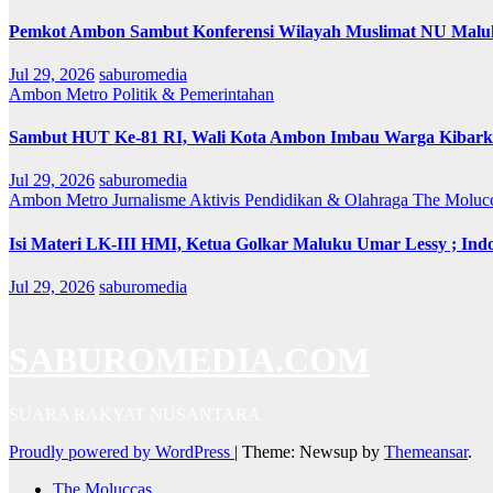
Pemkot Ambon Sambut Konferensi Wilayah Muslimat NU Maluk
Jul 29, 2026
saburomedia
Ambon Metro
Politik & Pemerintahan
Sambut HUT Ke-81 RI, Wali Kota Ambon Imbau Warga Kibarka
Jul 29, 2026
saburomedia
Ambon Metro
Jurnalisme Aktivis
Pendidikan & Olahraga
The Moluc
Isi Materi LK-III HMI, Ketua Golkar Maluku Umar Lessy ; Indo
Jul 29, 2026
saburomedia
SABUROMEDIA.COM
SUARA RAKYAT NUSANTARA
Proudly powered by WordPress
|
Theme: Newsup by
Themeansar
.
The Moluccas