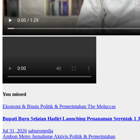
You missed
Ekonomi & Bisnis
Politik & Pemerintahan
The Moluccas
Bupati Buru Selatan Hadiri Launching Penanaman Serentak 1 
Jul 31, 2026
saburomedia
Ambon Metro
Jurnalisme Aktivis
Politik & Pemerintahan