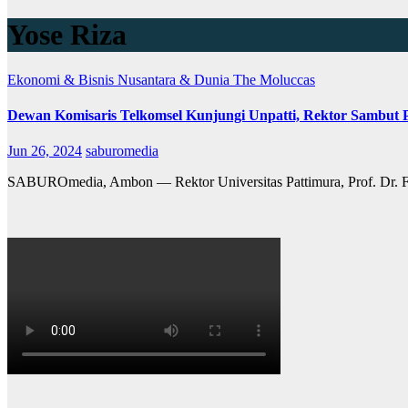
Yose Riza
Ekonomi & Bisnis
Nusantara & Dunia
The Moluccas
Dewan Komisaris Telkomsel Kunjungi Unpatti, Rektor Sambut P
Jun 26, 2024
saburomedia
SABUROmedia, Ambon — Rektor Universitas Pattimura, Prof. Dr. F