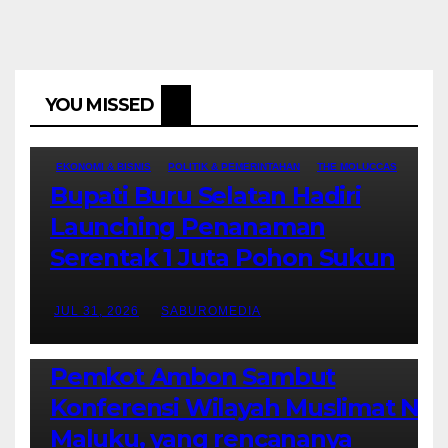
YOU MISSED
EKONOMI & BISNIS
POLITIK & PEMERINTAHAN
THE MOLUCCAS
Bupati Buru Selatan Hadiri
Launching Penanaman
Serentak 1 Juta Pohon Sukun
JUL 31, 2026
SABUROMEDIA
AMBON METRO
JURNALISME AKTIVIS
POLITIK & PEMERINTAHAN
Pemkot Ambon Sambut
Konferensi Wilayah Muslimat NU
Maluku, yang rencananya