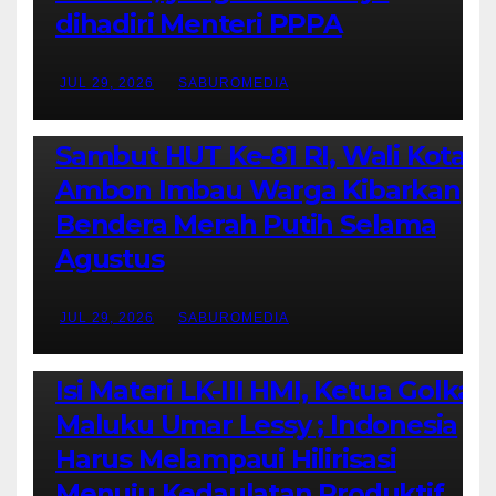
dihadiri Menteri PPPA
JUL 29, 2026
SABUROMEDIA
AMBON METRO
POLITIK & PEMERINTAHAN
Sambut HUT Ke-81 RI, Wali Kota
Ambon Imbau Warga Kibarkan
Bendera Merah Putih Selama
Agustus
JUL 29, 2026
SABUROMEDIA
AMBON METRO
JURNALISME AKTIVIS
PENDIDIKAN & OLAHRAGA
THE MOLUCCAS
Isi Materi LK-III HMI, Ketua Golkar
Maluku Umar Lessy ; Indonesia
Harus Melampaui Hilirisasi
Menuju Kedaulatan Produktif