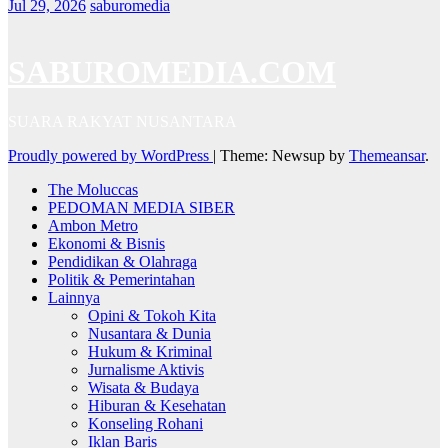
Jul 29, 2026
saburomedia
SABUROMEDIA.COM
SUARA RAKYAT NUSANTARA
Proudly powered by WordPress
|
Theme: Newsup by
Themeansar
.
The Moluccas
PEDOMAN MEDIA SIBER
Ambon Metro
Ekonomi & Bisnis
Pendidikan & Olahraga
Politik & Pemerintahan
Lainnya
Opini & Tokoh Kita
Nusantara & Dunia
Hukum & Kriminal
Jurnalisme Aktivis
Wisata & Budaya
Hiburan & Kesehatan
Konseling Rohani
Iklan Baris