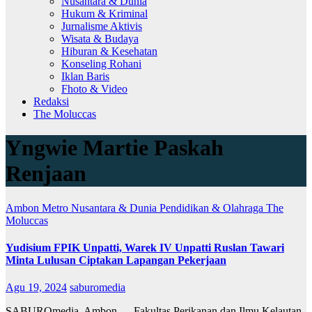
Nusantara & Dunia
Hukum & Kriminal
Jurnalisme Aktivis
Wisata & Budaya
Hiburan & Kesehatan
Konseling Rohani
Iklan Baris
Fhoto & Video
Redaksi
The Moluccas
Yngwie Martie Paskah
Renjaan
Ambon Metro
Nusantara & Dunia
Pendidikan & Olahraga
The
Moluccas
Yudisium FPIK Unpatti, Warek IV Unpatti Ruslan Tawari
Minta Lulusan Ciptakan Lapangan Pekerjaan
Agu 19, 2024
saburomedia
SABUROmedia, Ambon — Fakultas Perikanan dan Ilmu Kelautan