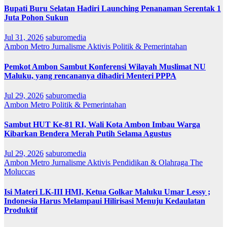
Bupati Buru Selatan Hadiri Launching Penanaman Serentak 1
Juta Pohon Sukun
Jul 31, 2026
saburomedia
Ambon Metro
Jurnalisme Aktivis
Politik & Pemerintahan
Pemkot Ambon Sambut Konferensi Wilayah Muslimat NU
Maluku, yang rencananya dihadiri Menteri PPPA
Jul 29, 2026
saburomedia
Ambon Metro
Politik & Pemerintahan
Sambut HUT Ke-81 RI, Wali Kota Ambon Imbau Warga
Kibarkan Bendera Merah Putih Selama Agustus
Jul 29, 2026
saburomedia
Ambon Metro
Jurnalisme Aktivis
Pendidikan & Olahraga
The
Moluccas
Isi Materi LK-III HMI, Ketua Golkar Maluku Umar Lessy ;
Indonesia Harus Melampaui Hilirisasi Menuju Kedaulatan
Produktif