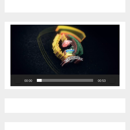
Pemutar
Video
00:00
00:53