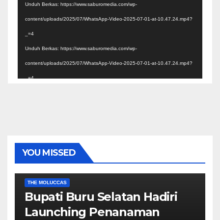
Unduh Berkas: https://www.saburomedia.com/wp-
content/uploads/2025/07/WhatsApp-Video-2025-07-01-at-10.47.24.mp4?
_=4
Unduh Berkas: https://www.saburomedia.com/wp-
content/uploads/2025/07/WhatsApp-Video-2025-07-01-at-10.47.24.mp4?
_=4
YOU MISSED
EKONOMI & BISNIS
POLITIK & PEMERINTAHAN
THE MOLUCCAS
Bupati Buru Selatan Hadiri
Launching Penanaman