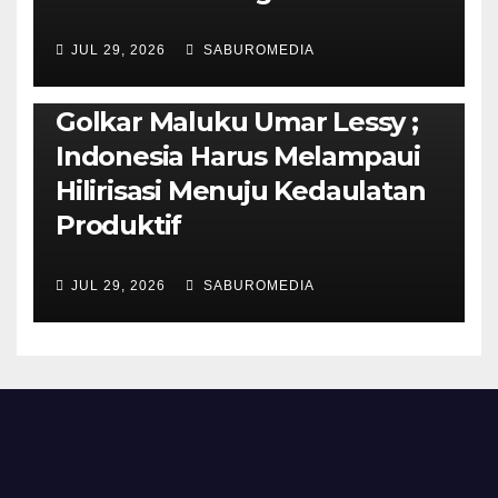
AMBON METRO
JURNALISME AKTIVIS
JUL 29, 2026
SABUROMEDIA
PENDIDIKAN & OLAHRAGA
THE MOLUCCAS
Isi Materi LK-III HMI, Ketua
Golkar Maluku Umar Lessy ;
Indonesia Harus Melampaui
Hilirisasi Menuju Kedaulatan
Produktif
JUL 29, 2026
SABUROMEDIA