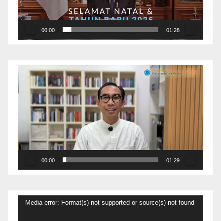
00:00
01:28
Pemutar
Video
00:00
01:29
Pemutar
Media error: Format(s) not supported or source(s) not found
Video