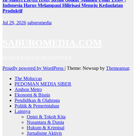
Indonesia Harus Melampaui Hilirisasi Menuju Kedaulatan
Produktif
Jul 29, 2026
saburomedia
SABUROMEDIA.COM
SUARA RAKYAT NUSANTARA
Proudly powered by WordPress
|
Theme: Newsup by
Themeansar
.
The Moluccas
PEDOMAN MEDIA SIBER
Ambon Metro
Ekonomi & Bisnis
Pendidikan & Olahraga
Politik & Pemerintahan
Lainnya
Opini & Tokoh Kita
Nusantara & Dunia
Hukum & Kriminal
Jurnalisme Aktivis