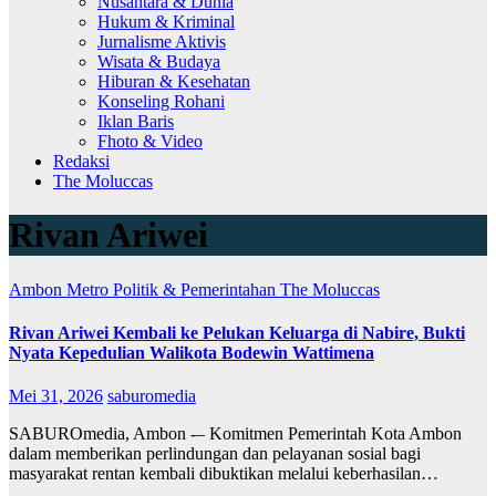
Nusantara & Dunia
Hukum & Kriminal
Jurnalisme Aktivis
Wisata & Budaya
Hiburan & Kesehatan
Konseling Rohani
Iklan Baris
Fhoto & Video
Redaksi
The Moluccas
Rivan Ariwei
Ambon Metro
Politik & Pemerintahan
The Moluccas
Rivan Ariwei Kembali ke Pelukan Keluarga di Nabire, Bukti
Nyata Kepedulian Walikota Bodewin Wattimena
Mei 31, 2026
saburomedia
SABUROmedia, Ambon -– Komitmen Pemerintah Kota Ambon
dalam memberikan perlindungan dan pelayanan sosial bagi
masyarakat rentan kembali dibuktikan melalui keberhasilan…