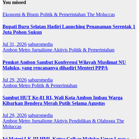
You missed
Ekonomi & Bisnis
Politik & Pemerintahan
The Moluccas
Bupati Buru Selatan Hadiri Launching Penanaman Serentak 1
Juta Pohon Sukun
Jul 31, 2026
saburomedia
Ambon Metro
Jurnalisme Aktivis
Politik & Pemerintahan
Pemkot Ambon Sambut Konferensi Wilayah Muslimat NU
Maluku, yang rencananya dihadiri Menteri PPPA
Jul 29, 2026
saburomedia
Ambon Metro
Politik & Pemerintahan
Sambut HUT Ke-81 RI, Wali Kota Ambon Imbau Warga
Kibarkan Bendera Merah Putih Selama Agustus
Jul 29, 2026
saburomedia
Ambon Metro
Jurnalisme Aktivis
Pendidikan & Olahraga
The
Moluccas
Isi Materi LK-III HMI, Ketua Golkar Maluku Umar Lessy ;