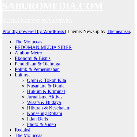
SABUROMEDIA.COM
SUARA RAKYAT NUSANTARA
Proudly powered by WordPress
|
Theme: Newsup by
Themeansar
.
The Moluccas
PEDOMAN MEDIA SIBER
Ambon Metro
Ekonomi & Bisnis
Pendidikan & Olahraga
Politik & Pemerintahan
Lainnya
Opini & Tokoh Kita
Nusantara & Dunia
Hukum & Kriminal
Jurnalisme Aktivis
Wisata & Budaya
Hiburan & Kesehatan
Konseling Rohani
Iklan Baris
Fhoto & Video
Redaksi
The Moluccas