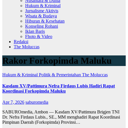
Nusantara & Dunia
Hukum & Kriminal
Jurnalisme Aktivis
Wisata & Budaya
Hiburan & Kesehatan
Konseling Rohani
Iklan Baris
Fhoto & Video
Redaksi
The Moluccas
Rakor Forkopimda Maluku
Hukum & Kriminal
Politik & Pemerintahan
The Moluccas
Kasdam XV/Pattimura Nefra Firdaus Lubis Hadiri Rapat
Koordinasi Forkopimda Maluku
Apr 7, 2026
saburomedia
SABUROmedia, Ambon — Kasdam XV/Pattimura Brigjen TNI
Dr. Nefra Firdaus Lubis., SE., MM menghadiri Rapat Koordinasi
Pimpinan Daerah (Forkopimda) Provinsi…