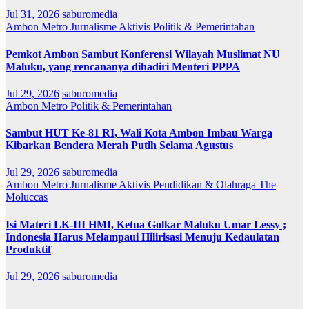
Jul 31, 2026
saburomedia
Ambon Metro
Jurnalisme Aktivis
Politik & Pemerintahan
Pemkot Ambon Sambut Konferensi Wilayah Muslimat NU
Maluku, yang rencananya dihadiri Menteri PPPA
Jul 29, 2026
saburomedia
Ambon Metro
Politik & Pemerintahan
Sambut HUT Ke-81 RI, Wali Kota Ambon Imbau Warga
Kibarkan Bendera Merah Putih Selama Agustus
Jul 29, 2026
saburomedia
Ambon Metro
Jurnalisme Aktivis
Pendidikan & Olahraga
The
Moluccas
Isi Materi LK-III HMI, Ketua Golkar Maluku Umar Lessy ;
Indonesia Harus Melampaui Hilirisasi Menuju Kedaulatan
Produktif
Jul 29, 2026
saburomedia