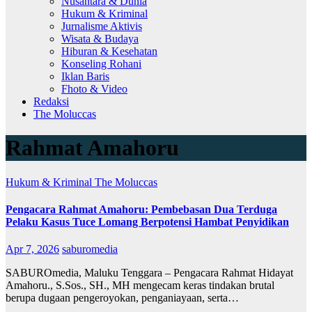
Nusantara & Dunia
Hukum & Kriminal
Jurnalisme Aktivis
Wisata & Budaya
Hiburan & Kesehatan
Konseling Rohani
Iklan Baris
Fhoto & Video
Redaksi
The Moluccas
Rahmat Amahoru
Hukum & Kriminal
The Moluccas
Pengacara Rahmat Amahoru: Pembebasan Dua Terduga
Pelaku Kasus Tuce Lomang Berpotensi Hambat Penyidikan
Apr 7, 2026
saburomedia
SABUROmedia, Maluku Tenggara – Pengacara Rahmat Hidayat
Amahoru., S.Sos., SH., MH mengecam keras tindakan brutal
berupa dugaan pengeroyokan, penganiayaan, serta…