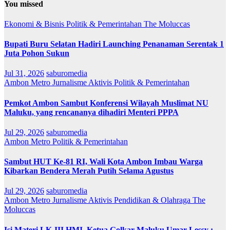
You missed
Ekonomi & Bisnis
Politik & Pemerintahan
The Moluccas
Bupati Buru Selatan Hadiri Launching Penanaman Serentak 1
Juta Pohon Sukun
Jul 31, 2026
saburomedia
Ambon Metro
Jurnalisme Aktivis
Politik & Pemerintahan
Pemkot Ambon Sambut Konferensi Wilayah Muslimat NU
Maluku, yang rencananya dihadiri Menteri PPPA
Jul 29, 2026
saburomedia
Ambon Metro
Politik & Pemerintahan
Sambut HUT Ke-81 RI, Wali Kota Ambon Imbau Warga
Kibarkan Bendera Merah Putih Selama Agustus
Jul 29, 2026
saburomedia
Ambon Metro
Jurnalisme Aktivis
Pendidikan & Olahraga
The
Moluccas
Isi Materi LK-III HMI, Ketua Golkar Maluku Umar Lessy ;