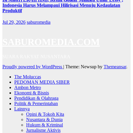
Indonesia Harus Melampaui Hilirisasi Menuju Kedaulatan
Produktif
Jul 29, 2026
saburomedia
SABUROMEDIA.COM
SUARA RAKYAT NUSANTARA
Proudly powered by WordPress
|
Theme: Newsup by
Themeansar
.
The Moluccas
PEDOMAN MEDIA SIBER
Ambon Metro
Ekonomi & Bisnis
Pendidikan & Olahraga
Politik & Pemerintahan
Lainnya
Opini & Tokoh Kita
Nusantara & Dunia
Hukum & Kriminal
Jurnalisme Aktivis