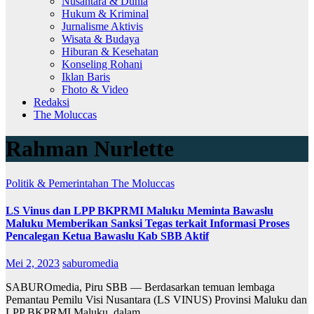
Nusantara & Dunia
Hukum & Kriminal
Jurnalisme Aktivis
Wisata & Budaya
Hiburan & Kesehatan
Konseling Rohani
Iklan Baris
Fhoto & Video
Redaksi
The Moluccas
Rahman Nurlette
Politik & Pemerintahan
The Moluccas
LS Vinus dan LPP BKPRMI Maluku Meminta Bawaslu
Maluku Memberikan Sanksi Tegas terkait Informasi Proses
Pencalegan Ketua Bawaslu Kab SBB Aktif
Mei 2, 2023
saburomedia
SABUROmedia, Piru SBB — Berdasarkan temuan lembaga
Pemantau Pemilu Visi Nusantara (LS VINUS) Provinsi Maluku dan
LPP BKPRMI Maluku, dalam…