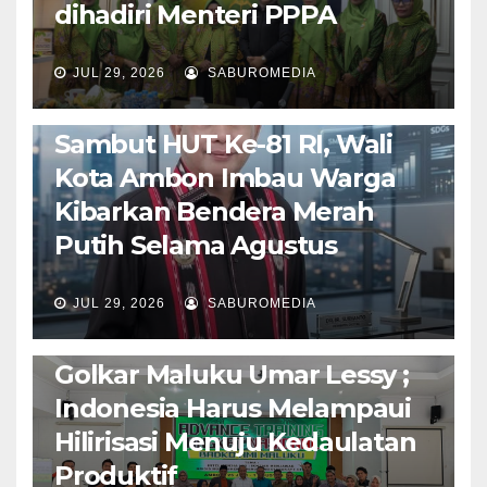
dihadiri Menteri PPPA
JUL 29, 2026
SABUROMEDIA
AMBON METRO
POLITIK & PEMERINTAHAN
Sambut HUT Ke-81 RI, Wali
Kota Ambon Imbau Warga
Kibarkan Bendera Merah
Putih Selama Agustus
AMBON METRO
JURNALISME AKTIVIS
JUL 29, 2026
SABUROMEDIA
PENDIDIKAN & OLAHRAGA
THE MOLUCCAS
Isi Materi LK-III HMI, Ketua
Golkar Maluku Umar Lessy ;
Indonesia Harus Melampaui
Hilirisasi Menuju Kedaulatan
Produktif