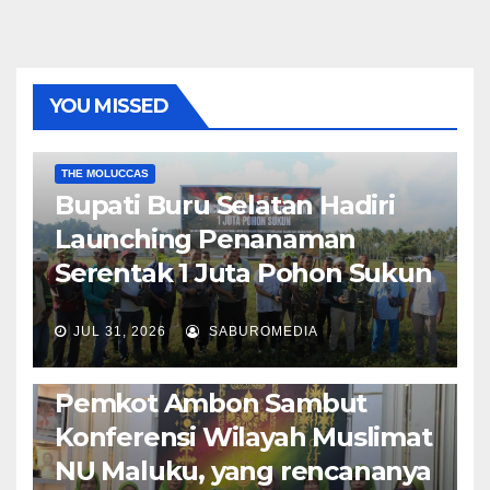
YOU MISSED
EKONOMI & BISNIS
POLITIK & PEMERINTAHAN
THE MOLUCCAS
Bupati Buru Selatan Hadiri
Launching Penanaman
Serentak 1 Juta Pohon Sukun
JUL 31, 2026
SABUROMEDIA
AMBON METRO
JURNALISME AKTIVIS
POLITIK & PEMERINTAHAN
Pemkot Ambon Sambut
Konferensi Wilayah Muslimat
NU Maluku, yang rencananya