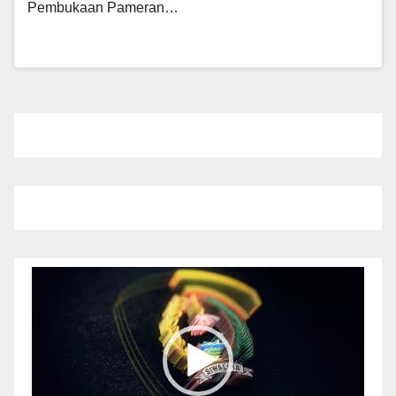
Pembukaan Pameran…
Pemutar
Video