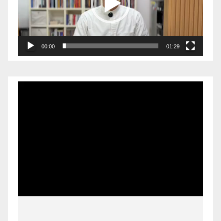
00:00
01:29
Pemutar
Video