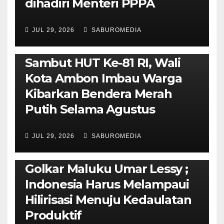
dihadiri Menteri PPPA
JUL 29, 2026
SABUROMEDIA
AMBON METRO
POLITIK & PEMERINTAHAN
Sambut HUT Ke-81 RI, Wali
Kota Ambon Imbau Warga
Kibarkan Bendera Merah
Putih Selama Agustus
AMBON METRO
JURNALISME AKTIVIS
JUL 29, 2026
SABUROMEDIA
PENDIDIKAN & OLAHRAGA
THE MOLUCCAS
Isi Materi LK-III HMI, Ketua
Golkar Maluku Umar Lessy ;
Indonesia Harus Melampaui
Hilirisasi Menuju Kedaulatan
Produktif