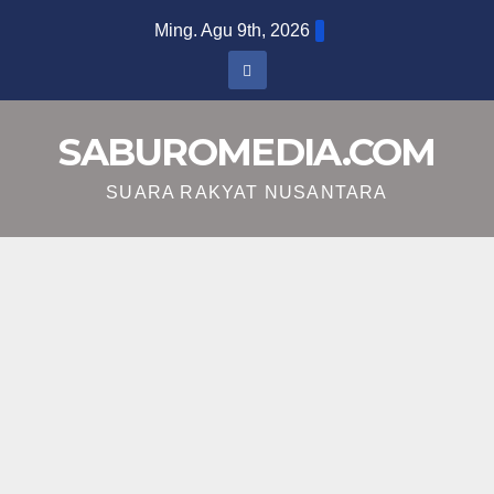
Skip
Ming. Agu 9th, 2026
to
content
SABUROMEDIA.COM
SUARA RAKYAT NUSANTARA