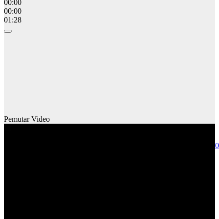
00:00
00:00
01:28
Pemutar Video
Media error: Format(s) not supported or source(s) not found
Unduh Berkas: https://www.saburomedia.com/wp-content/uploads/
00:00