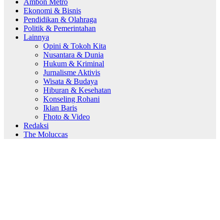
Ambon Metro
Ekonomi & Bisnis
Pendidikan & Olahraga
Politik & Pemerintahan
Lainnya
Opini & Tokoh Kita
Nusantara & Dunia
Hukum & Kriminal
Jurnalisme Aktivis
Wisata & Budaya
Hiburan & Kesehatan
Konseling Rohani
Iklan Baris
Fhoto & Video
Redaksi
The Moluccas