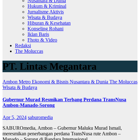
Nusantara & Dunia
Hukum & Kriminal
Jurnalisme Aktivis
Wisata & Budaya
Hiburan & Kesehatan
Konseling Rohani
Iklan Baris
Fhoto & Video
Redaksi
The Moluccas
PT. Lintas Megantara
Ambon Metro
Ekonomi & Bisnis
Nusantara & Dunia
The Moluccas
Wisata & Budaya
Gubernur Murad Resmikan Terbang Perdana TransNusa
Ambon-Manado-Sorong
Apr 5, 2024
saburomedia
SABUROmedia, Ambon – Gubernur Maluku Murad Ismail,
meresmikan penerbangan perdana TransNusa rute Ambon –
Manado – Sorong di Bandara Internasional…