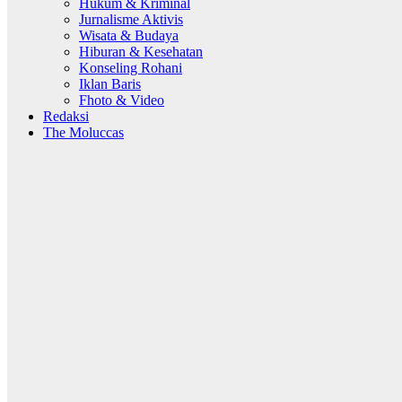
Hukum & Kriminal
Jurnalisme Aktivis
Wisata & Budaya
Hiburan & Kesehatan
Konseling Rohani
Iklan Baris
Fhoto & Video
Redaksi
The Moluccas