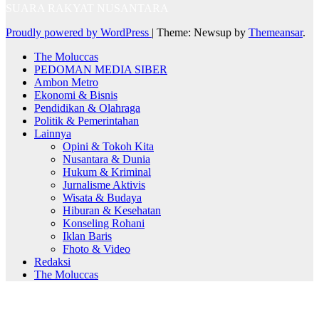
SUARA RAKYAT NUSANTARA
Proudly powered by WordPress
|
Theme: Newsup by
Themeansar
.
The Moluccas
PEDOMAN MEDIA SIBER
Ambon Metro
Ekonomi & Bisnis
Pendidikan & Olahraga
Politik & Pemerintahan
Lainnya
Opini & Tokoh Kita
Nusantara & Dunia
Hukum & Kriminal
Jurnalisme Aktivis
Wisata & Budaya
Hiburan & Kesehatan
Konseling Rohani
Iklan Baris
Fhoto & Video
Redaksi
The Moluccas