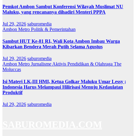
Pemkot Ambon Sambut Konferensi Wilayah Muslimat NU
Maluku, yang rencananya dihadiri Menteri PPPA
Jul 29, 2026
saburomedia
Ambon Metro
Politik & Pemerintahan
Sambut HUT Ke-81 RI, Wali Kota Ambon Imbau Warga
Kibarkan Bendera Merah Putih Selama Agustus
Jul 29, 2026
saburomedia
Ambon Metro
Jurnalisme Aktivis
Pendidikan & Olahraga
The
Moluccas
Isi Materi LK-III HMI, Ketua Golkar Maluku Umar Lessy ;
Indonesia Harus Melampaui Hilirisasi Menuju Kedaulatan
Produktif
Jul 29, 2026
saburomedia
SABUROMEDIA.COM