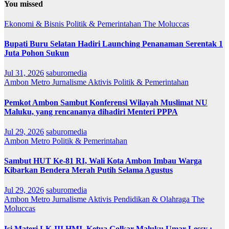
You missed
Ekonomi & Bisnis
Politik & Pemerintahan
The Moluccas
Bupati Buru Selatan Hadiri Launching Penanaman Serentak 1
Juta Pohon Sukun
Jul 31, 2026
saburomedia
Ambon Metro
Jurnalisme Aktivis
Politik & Pemerintahan
Pemkot Ambon Sambut Konferensi Wilayah Muslimat NU
Maluku, yang rencananya dihadiri Menteri PPPA
Jul 29, 2026
saburomedia
Ambon Metro
Politik & Pemerintahan
Sambut HUT Ke-81 RI, Wali Kota Ambon Imbau Warga
Kibarkan Bendera Merah Putih Selama Agustus
Jul 29, 2026
saburomedia
Ambon Metro
Jurnalisme Aktivis
Pendidikan & Olahraga
The
Moluccas
Isi Materi LK-III HMI, Ketua Golkar Maluku Umar Lessy ;