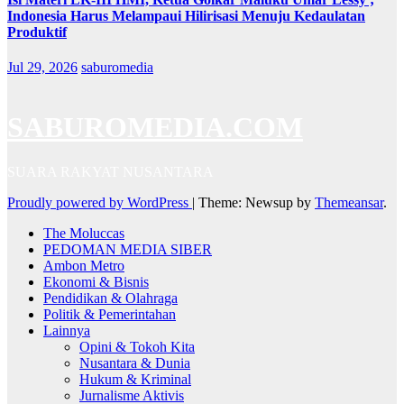
Indonesia Harus Melampaui Hilirisasi Menuju Kedaulatan
Produktif
Jul 29, 2026
saburomedia
SABUROMEDIA.COM
SUARA RAKYAT NUSANTARA
Proudly powered by WordPress
|
Theme: Newsup by
Themeansar
.
The Moluccas
PEDOMAN MEDIA SIBER
Ambon Metro
Ekonomi & Bisnis
Pendidikan & Olahraga
Politik & Pemerintahan
Lainnya
Opini & Tokoh Kita
Nusantara & Dunia
Hukum & Kriminal
Jurnalisme Aktivis