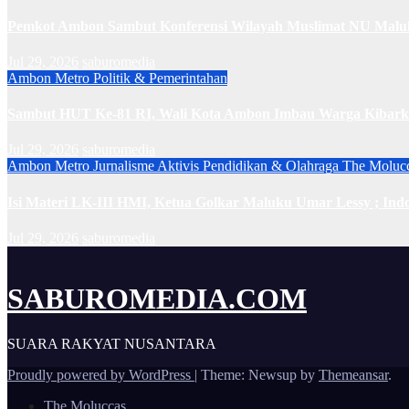
Pemkot Ambon Sambut Konferensi Wilayah Muslimat NU Maluk
Jul 29, 2026
saburomedia
Ambon Metro
Politik & Pemerintahan
Sambut HUT Ke-81 RI, Wali Kota Ambon Imbau Warga Kibarka
Jul 29, 2026
saburomedia
Ambon Metro
Jurnalisme Aktivis
Pendidikan & Olahraga
The Moluc
Isi Materi LK-III HMI, Ketua Golkar Maluku Umar Lessy ; Indo
Jul 29, 2026
saburomedia
SABUROMEDIA.COM
SUARA RAKYAT NUSANTARA
Proudly powered by WordPress
|
Theme: Newsup by
Themeansar
.
The Moluccas