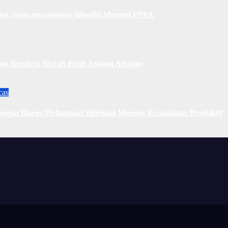
u, yang rencananya dihadiri Menteri PPPA
n Bendera Merah Putih Selama Agustus
cas
nesia Harus Melampaui Hilirisasi Menuju Kedaulatan Produktif