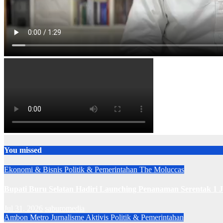
You missed
Ekonomi & Bisnis
Politik & Pemerintahan
The Moluccas
Bupati Buru Selatan Hadiri Launching Penanaman Serentak 1 
Jul 31, 2026
saburomedia
Ambon Metro
Jurnalisme Aktivis
Politik & Pemerintahan