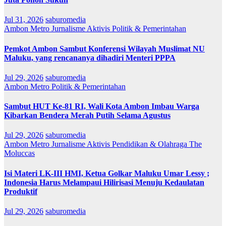
Jul 31, 2026
saburomedia
Ambon Metro
Jurnalisme Aktivis
Politik & Pemerintahan
Pemkot Ambon Sambut Konferensi Wilayah Muslimat NU
Maluku, yang rencananya dihadiri Menteri PPPA
Jul 29, 2026
saburomedia
Ambon Metro
Politik & Pemerintahan
Sambut HUT Ke-81 RI, Wali Kota Ambon Imbau Warga
Kibarkan Bendera Merah Putih Selama Agustus
Jul 29, 2026
saburomedia
Ambon Metro
Jurnalisme Aktivis
Pendidikan & Olahraga
The
Moluccas
Isi Materi LK-III HMI, Ketua Golkar Maluku Umar Lessy ;
Indonesia Harus Melampaui Hilirisasi Menuju Kedaulatan
Produktif
Jul 29, 2026
saburomedia