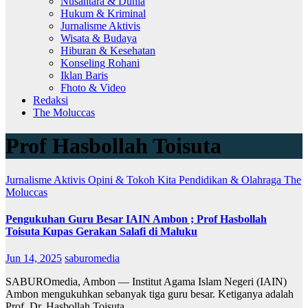
Nusantara & Dunia
Hukum & Kriminal
Jurnalisme Aktivis
Wisata & Budaya
Hiburan & Kesehatan
Konseling Rohani
Iklan Baris
Fhoto & Video
Redaksi
The Moluccas
Prof Hasbollah Toisuta
Jurnalisme Aktivis
Opini & Tokoh Kita
Pendidikan & Olahraga
The
Moluccas
Pengukuhan Guru Besar IAIN Ambon ; Prof Hasbollah
Toisuta Kupas Gerakan Salafi di Maluku
Jun 14, 2025
saburomedia
SABUROmedia, Ambon — Institut Agama Islam Negeri (IAIN)
Ambon mengukuhkan sebanyak tiga guru besar. Ketiganya adalah
Prof. Dr. Hasbollah Toisuta.,…