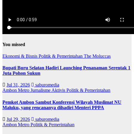
You missed
Ekonomi & Bisnis
Politik & Pemerintahan
The Moluccas
Bupati Buru Selatan Hadiri Launching Penanaman Serentak 1
Juta Pohon Sukun
Jul 31, 2026
saburomedia
Ambon Metro
Jurnalisme Aktivis
Politik & Pemerintahan
Pemkot Ambon Sambut Konferensi Wilayah Muslimat NU
Maluku, yang rencananya dihadiri Menteri PPPA
Jul 29, 2026
saburomedia
Ambon Metro
Politik & Pemerintahan