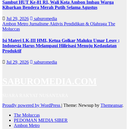
Sambut HUT Ke-81 RI, Wali Kota Ambon Imbau Warga
Kibarkan Bendera Merah Putih Selama Agustus
Jul 29, 2026
saburomedia
Ambon Metro
Jurnalisme Aktivis
Pendidikan & Olahraga
The
Moluccas
Isi Materi LK-III HMI, Ketua Golkar Maluku Umar Lessy ;
Indonesia Harus Melampaui Hilirisasi Menuju Kedaulatan
Produktif
Jul 29, 2026
saburomedia
SABUROMEDIA.COM
SUARA RAKYAT NUSANTARA
Proudly powered by WordPress
|
Theme: Newsup by
Themeansar
.
The Moluccas
PEDOMAN MEDIA SIBER
Ambon Metro