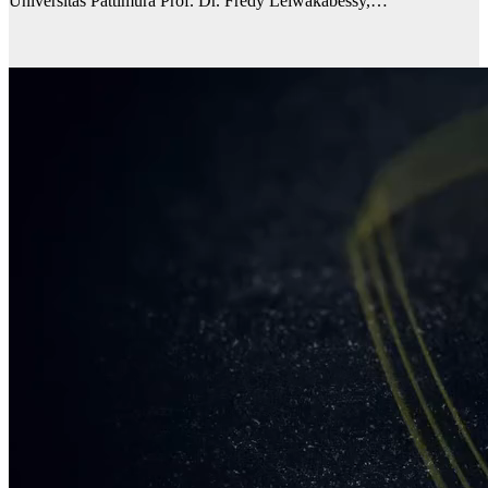
Universitas Pattimura Prof. Dr. Fredy Leiwakabessy,…