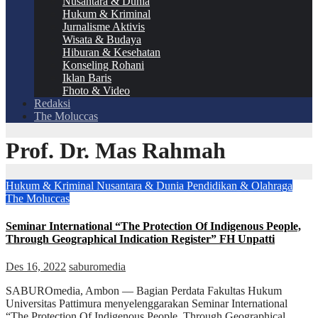
Nusantara & Dunia
Hukum & Kriminal
Jurnalisme Aktivis
Wisata & Budaya
Hiburan & Kesehatan
Konseling Rohani
Iklan Baris
Fhoto & Video
Redaksi
The Moluccas
Prof. Dr. Mas Rahmah
Hukum & Kriminal
Nusantara & Dunia
Pendidikan & Olahraga
The Moluccas
Seminar International “The Protection Of Indigenous People,
Through Geographical Indication Register” FH Unpatti
Des 16, 2022
saburomedia
SABUROmedia, Ambon — Bagian Perdata Fakultas Hukum
Universitas Pattimura menyelenggarakan Seminar International
“The Protection Of Indigenous People, Through Geographical