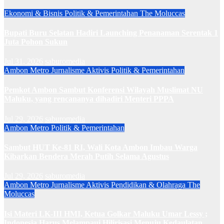
Ekonomi & Bisnis
Politik & Pemerintahan
The Moluccas
Bupati Buru Selatan Hadiri Launching Penanaman Serentak 1
Juta Pohon Sukun
Jul 31, 2026
saburomedia
Ambon Metro
Jurnalisme Aktivis
Politik & Pemerintahan
Pemkot Ambon Sambut Konferensi Wilayah Muslimat NU
Maluku, yang rencananya dihadiri Menteri PPPA
Jul 29, 2026
saburomedia
Ambon Metro
Politik & Pemerintahan
Sambut HUT Ke-81 RI, Wali Kota Ambon Imbau Warga
Kibarkan Bendera Merah Putih Selama Agustus
Jul 29, 2026
saburomedia
Ambon Metro
Jurnalisme Aktivis
Pendidikan & Olahraga
The
Moluccas
Isi Materi LK-III HMI, Ketua Golkar Maluku Umar Lessy ;
Indonesia Harus Melampaui Hilirisasi Menuju Kedaulatan