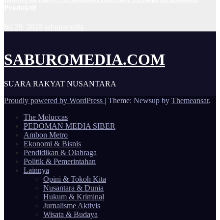
Produktif
Jul 29, 2026
saburomedia
SABUROMEDIA.COM
SUARA RAKYAT NUSANTARA
Proudly powered by WordPress
|
Theme: Newsup by
Themeansar
.
The Moluccas
PEDOMAN MEDIA SIBER
Ambon Metro
Ekonomi & Bisnis
Pendidikan & Olahraga
Politik & Pemerintahan
Lainnya
Opini & Tokoh Kita
Nusantara & Dunia
Hukum & Kriminal
Jurnalisme Aktivis
Wisata & Budaya