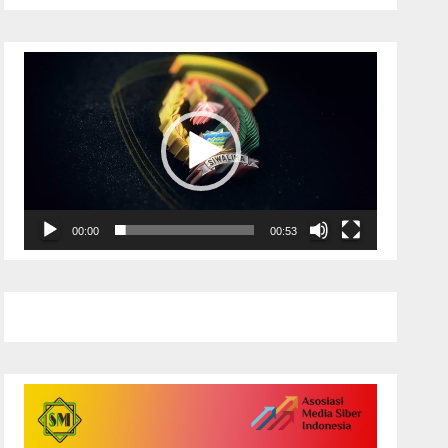
Pemutar
Video
00:00
00:53