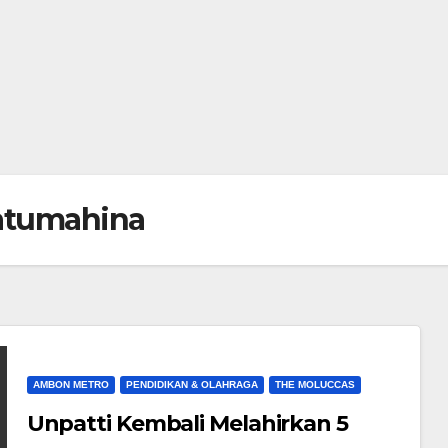
 Latumahina
AMBON METRO
PENDIDIKAN & OLAHRAGA
THE MOLUCCAS
Unpatti Kembali Melahirkan 5