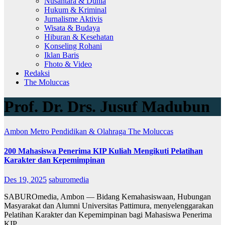
Nusantara & Dunia
Hukum & Kriminal
Jurnalisme Aktivis
Wisata & Budaya
Hiburan & Kesehatan
Konseling Rohani
Iklan Baris
Fhoto & Video
Redaksi
The Moluccas
Prof. Dr. Drs. Jusuf Madubun
Ambon Metro
Pendidikan & Olahraga
The Moluccas
200 Mahasiswa Penerima KIP Kuliah Mengikuti Pelatihan
Karakter dan Kepemimpinan
Des 19, 2025
saburomedia
SABUROmedia, Ambon — Bidang Kemahasiswaan, Hubungan
Masyarakat dan Alumni Universitas Pattimura, menyelenggarakan
Pelatihan Karakter dan Kepemimpinan bagi Mahasiswa Penerima
KIP…