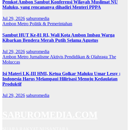
Pemkot Ambon Sambut Konferensi Wilayah Muslimat NU
Maluku, yang rencananya dihadiri Menteri PPPA
Jul 29, 2026
saburomedia
Ambon Metro
Politik & Pemerintahan
Sambut HUT Ke-81 RI, Wali Kota Ambon Imbau Warga
Kibarkan Bendera Merah Putih Selama Agustus
Jul 29, 2026
saburomedia
Ambon Metro
Jurnalisme Aktivis
Pendidikan & Olahraga
The
Moluccas
Isi Materi LK-III HMI, Ketua Golkar Maluku Umar Lessy ;
Indonesia Harus Melampaui Hilirisasi Menuju Kedaulatan
Produktif
Jul 29, 2026
saburomedia
SABUROMEDIA.COM
SUARA RAKYAT NUSANTARA