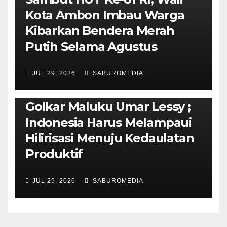
Kota Ambon Imbau Warga
Kibarkan Bendera Merah
Putih Selama Agustus
AMBON METRO
JURNALISME AKTIVIS
JUL 29, 2026
SABUROMEDIA
PENDIDIKAN & OLAHRAGA
THE MOLUCCAS
Isi Materi LK-III HMI, Ketua
Golkar Maluku Umar Lessy ;
Indonesia Harus Melampaui
Hilirisasi Menuju Kedaulatan
Produktif
JUL 29, 2026
SABUROMEDIA