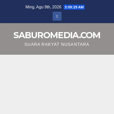
Skip
Ming. Agu 9th, 2026
3:09:29 AM
to
content
SABUROMEDIA.COM
SUARA RAKYAT NUSANTARA