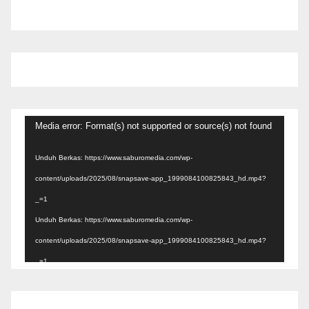
Pemutar
Media error: Format(s) not supported or source(s) not found
Video
Unduh Berkas: https://www.saburomedia.com/wp-
content/uploads/2025/08/snapsave-app_1999084100825843_hd.mp4?
_=1
Unduh Berkas: https://www.saburomedia.com/wp-
content/uploads/2025/08/snapsave-app_1999084100825843_hd.mp4?
_=1