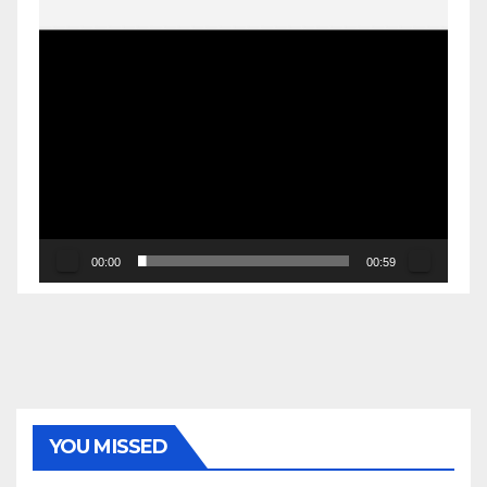
00:00
00:59
YOU MISSED
EKONOMI & BISNIS
POLITIK & PEMERINTAHAN