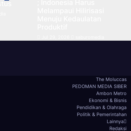
; Indonesia Harus
stus
Melampaui Hilirisasi
dia
Menuju Kedaulatan
Produktif
Jul 29, 2026
saburomedia
The Moluccas
PEDOMAN MEDIA SIBER
Ambon Metro
Ekonomi & Bisnis
Pendidikan & Olahraga
Politik & Pemerintahan
Lainnya
Redaksi