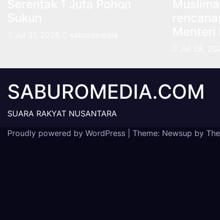
Serentak 1 Juta Pohon
Muslima
Sukun
rencanan
Menteri
Jul 31, 2026
saburomedia
Jul 29, 20
SABUROMEDIA.COM
SUARA RAKYAT NUSANTARA
Proudly powered by WordPress
|
Theme: Newsup by
The