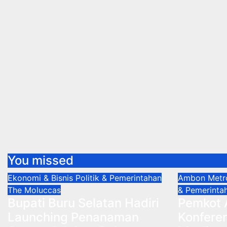
You missed
Ekonomi & Bisnis
Politik & Pemerintahan
Ambon Met
The Moluccas
& Pemerinta
Bupati Buru Selatan Hadiri
Pemkot
Launching Penanaman
Konferen