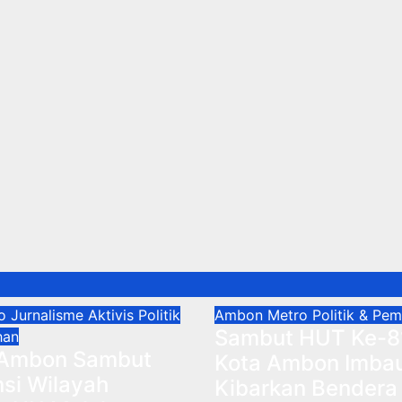
ro
Jurnalisme Aktivis
Politik
Ambon Metro
Politik & Pe
Sambut HUT Ke-81 
han
 Ambon Sambut
Kota Ambon Imba
si Wilayah
Kibarkan Bendera