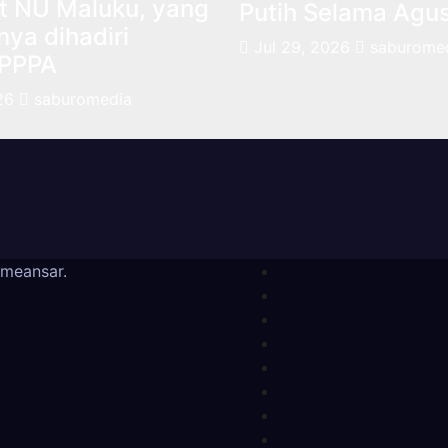
t NU Maluku, yang
Putih Selama Agu
ya dihadiri
Jul 29, 2026
saburome
 PPPA
26
saburomedia
meansar
.