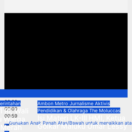
00:00
merintahan
Ambon Metro
Jurnalisme Aktivis
00:00
RI, Wali
Pendidikan & Olahraga
The Moluccas
00:59
Isi Materi LK-III HMI, Ketua
u Warga
Gunakan Anak Panah Atas/Bawah untuk menaikkan ata
Golkar Maluku Umar Lessy
 Merah