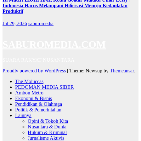
Indonesia Harus Melampaui Hilirisasi Menuju Kedaulatan
Produktif
Jul 29, 2026
saburomedia
SABUROMEDIA.COM
SUARA RAKYAT NUSANTARA
Proudly powered by WordPress
|
Theme: Newsup by
Themeansar
.
The Moluccas
PEDOMAN MEDIA SIBER
Ambon Metro
Ekonomi & Bisnis
Pendidikan & Olahraga
Politik & Pemerintahan
Lainnya
Opini & Tokoh Kita
Nusantara & Dunia
Hukum & Kriminal
Jurnalisme Aktivis