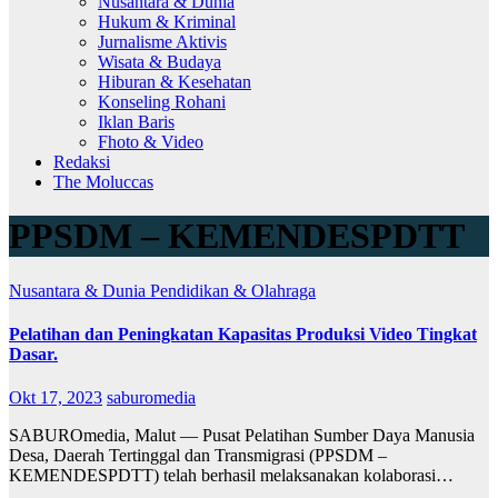
Nusantara & Dunia
Hukum & Kriminal
Jurnalisme Aktivis
Wisata & Budaya
Hiburan & Kesehatan
Konseling Rohani
Iklan Baris
Fhoto & Video
Redaksi
The Moluccas
PPSDM – KEMENDESPDTT
Nusantara & Dunia
Pendidikan & Olahraga
Pelatihan dan Peningkatan Kapasitas Produksi Video Tingkat
Dasar.
Okt 17, 2023
saburomedia
SABUROmedia, Malut — Pusat Pelatihan Sumber Daya Manusia
Desa, Daerah Tertinggal dan Transmigrasi (PPSDM –
KEMENDESPDTT) telah berhasil melaksanakan kolaborasi…