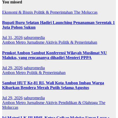
You missed
Ekonomi & Bisnis
Politik & Pemerintahan
The Moluccas
Bupati Buru Selatan Hadiri Launching Penanaman Serentak 1
Juta Pohon Sukun
Jul 31, 2026
saburomedia
Ambon Metro
Jurnalisme Aktivis
Politik & Pemerintahan
Pemkot Ambon Sambut Konferensi Wilayah Muslimat NU
Maluku, yang rencananya dihadiri Menteri PPPA
Jul 29, 2026
saburomedia
Ambon Metro
Politik & Pemerintahan
Sambut HUT Ke-81 RI, Wali Kota Ambon Imbau Warga
Kibarkan Bendera Merah Putih Selama Agustus
Jul 29, 2026
saburomedia
Ambon Metro
Jurnalisme Aktivis
Pendidikan & Olahraga
The
Moluccas
Isi Materi LK-III HMI, Ketua Golkar Maluku Umar Lessy ;