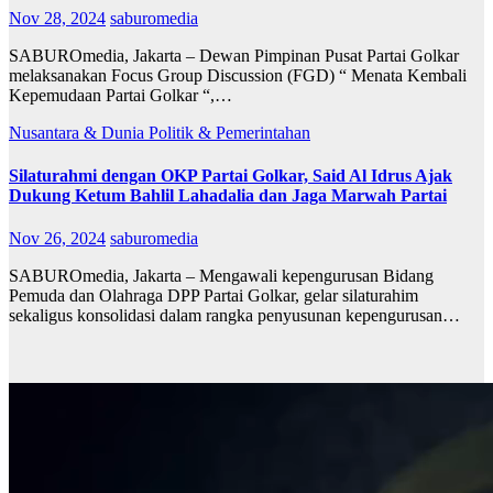
Nov 28, 2024
saburomedia
SABUROmedia, Jakarta – Dewan Pimpinan Pusat Partai Golkar
melaksanakan Focus Group Discussion (FGD) “ Menata Kembali
Kepemudaan Partai Golkar “,…
Nusantara & Dunia
Politik & Pemerintahan
Silaturahmi dengan OKP Partai Golkar, Said Al Idrus Ajak
Dukung Ketum Bahlil Lahadalia dan Jaga Marwah Partai
Nov 26, 2024
saburomedia
SABUROmedia, Jakarta – Mengawali kepengurusan Bidang
Pemuda dan Olahraga DPP Partai Golkar, gelar silaturahim
sekaligus konsolidasi dalam rangka penyusunan kepengurusan…