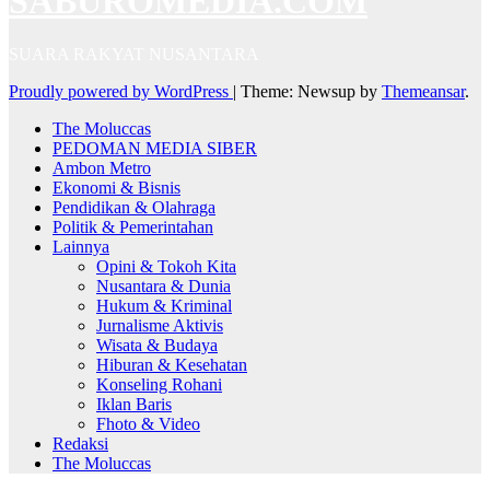
SABUROMEDIA.COM
SUARA RAKYAT NUSANTARA
Proudly powered by WordPress
|
Theme: Newsup by
Themeansar
.
The Moluccas
PEDOMAN MEDIA SIBER
Ambon Metro
Ekonomi & Bisnis
Pendidikan & Olahraga
Politik & Pemerintahan
Lainnya
Opini & Tokoh Kita
Nusantara & Dunia
Hukum & Kriminal
Jurnalisme Aktivis
Wisata & Budaya
Hiburan & Kesehatan
Konseling Rohani
Iklan Baris
Fhoto & Video
Redaksi
The Moluccas