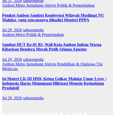
Jul 31, 2026
saburomedia
Ambon Metro
Jurnalisme Aktivis
Politik & Pemerintahan
Pemkot Ambon Sambut Konferensi Wilayah Muslimat NU
Maluku, yang rencananya dihadiri Menteri PPPA
Jul 29, 2026
saburomedia
Ambon Metro
Politik & Pemerintahan
Sambut HUT Ke-81 RI, Wali Kota Ambon Imbau Warga
Kibarkan Bendera Merah Putih Selama Agustus
Jul 29, 2026
saburomedia
Ambon Metro
Jurnalisme Aktivis
Pendidikan & Olahraga
The
Moluccas
Isi Materi LK-III HMI, Ketua Golkar Maluku Umar Lessy ;
Indonesia Harus Melampaui Hilirisasi Menuju Kedaulatan
Produktif
Jul 29, 2026
saburomedia