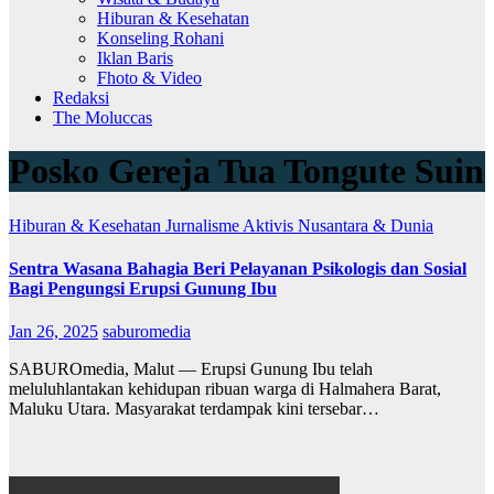
Hiburan & Kesehatan
Konseling Rohani
Iklan Baris
Fhoto & Video
Redaksi
The Moluccas
Posko Gereja Tua Tongute Suin
Hiburan & Kesehatan
Jurnalisme Aktivis
Nusantara & Dunia
Sentra Wasana Bahagia Beri Pelayanan Psikologis dan Sosial
Bagi Pengungsi Erupsi Gunung Ibu
Jan 26, 2025
saburomedia
SABUROmedia, Malut — Erupsi Gunung Ibu telah
meluluhlantakan kehidupan ribuan warga di Halmahera Barat,
Maluku Utara. Masyarakat terdampak kini tersebar…