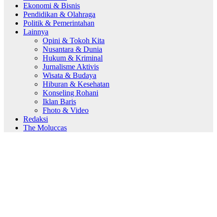
Ekonomi & Bisnis
Pendidikan & Olahraga
Politik & Pemerintahan
Lainnya
Opini & Tokoh Kita
Nusantara & Dunia
Hukum & Kriminal
Jurnalisme Aktivis
Wisata & Budaya
Hiburan & Kesehatan
Konseling Rohani
Iklan Baris
Fhoto & Video
Redaksi
The Moluccas