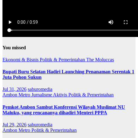
You missed
Ekonomi & Bisnis
Politik & Pemerintahan
The Moluccas
Bupati Buru Selatan Hadiri Launching Penanaman Serentak 1
Juta Pohon Sukun
Jul 31, 2026
saburomedia
Ambon Metro
Jurnalisme Aktivis
Politik & Pemerintahan
Pemkot Ambon Sambut Konferensi Wilayah Muslimat NU
Maluku, yang rencananya dihadiri Menteri PPPA
Jul 29, 2026
saburomedia
Ambon Metro
Politik & Pemerintahan