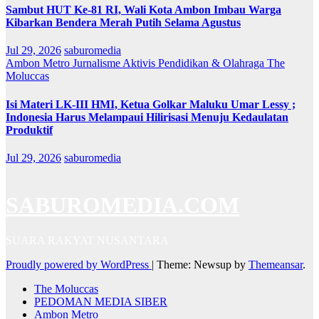
Sambut HUT Ke-81 RI, Wali Kota Ambon Imbau Warga
Kibarkan Bendera Merah Putih Selama Agustus
Jul 29, 2026
saburomedia
Ambon Metro
Jurnalisme Aktivis
Pendidikan & Olahraga
The
Moluccas
Isi Materi LK-III HMI, Ketua Golkar Maluku Umar Lessy ;
Indonesia Harus Melampaui Hilirisasi Menuju Kedaulatan
Produktif
Jul 29, 2026
saburomedia
SABUROMEDIA.COM
SUARA RAKYAT NUSANTARA
Proudly powered by WordPress
|
Theme: Newsup by
Themeansar
.
The Moluccas
PEDOMAN MEDIA SIBER
Ambon Metro