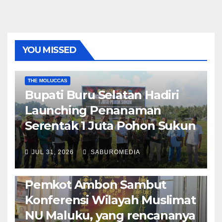
YOU MISSED
EKONOMI & BISNIS
POLITIK & PEMERINTAHAN
THE MOLUCCAS
Bupati Buru Selatan Hadiri
Launching Penanaman
Serentak 1 Juta Pohon Sukun
JUL 31, 2026
SABUROMEDIA
AMBON METRO
JURNALISME AKTIVIS
POLITIK & PEMERINTAHAN
Pemkot Ambon Sambut
Konferensi Wilayah Muslimat
NU Maluku, yang rencananya