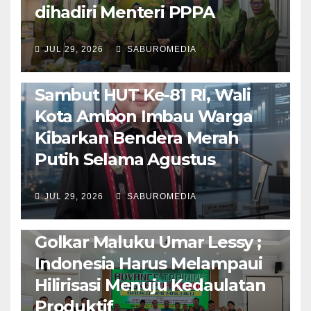
dihadiri Menteri PPPA
JUL 29, 2026
SABUROMEDIA
AMBON METRO
POLITIK & PEMERINTAHAN
Sambut HUT Ke-81 RI, Wali
Kota Ambon Imbau Warga
Kibarkan Bendera Merah
Putih Selama Agustus
AMBON METRO
JURNALISME AKTIVIS
JUL 29, 2026
SABUROMEDIA
PENDIDIKAN & OLAHRAGA
THE MOLUCCAS
Isi Materi LK-III HMI, Ketua
Golkar Maluku Umar Lessy ;
Indonesia Harus Melampaui
Hilirisasi Menuju Kedaulatan
Produktif