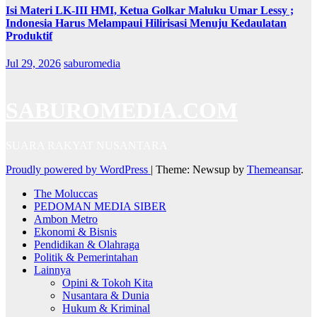
Isi Materi LK-III HMI, Ketua Golkar Maluku Umar Lessy ;
Indonesia Harus Melampaui Hilirisasi Menuju Kedaulatan
Produktif
Jul 29, 2026
saburomedia
SABUROMEDIA.COM
SUARA RAKYAT NUSANTARA
Proudly powered by WordPress
|
Theme: Newsup by
Themeansar
.
The Moluccas
PEDOMAN MEDIA SIBER
Ambon Metro
Ekonomi & Bisnis
Pendidikan & Olahraga
Politik & Pemerintahan
Lainnya
Opini & Tokoh Kita
Nusantara & Dunia
Hukum & Kriminal