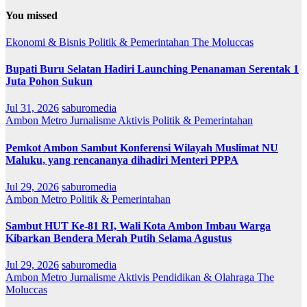
You missed
Ekonomi & Bisnis
Politik & Pemerintahan
The Moluccas
Bupati Buru Selatan Hadiri Launching Penanaman Serentak 1
Juta Pohon Sukun
Jul 31, 2026
saburomedia
Ambon Metro
Jurnalisme Aktivis
Politik & Pemerintahan
Pemkot Ambon Sambut Konferensi Wilayah Muslimat NU
Maluku, yang rencananya dihadiri Menteri PPPA
Jul 29, 2026
saburomedia
Ambon Metro
Politik & Pemerintahan
Sambut HUT Ke-81 RI, Wali Kota Ambon Imbau Warga
Kibarkan Bendera Merah Putih Selama Agustus
Jul 29, 2026
saburomedia
Ambon Metro
Jurnalisme Aktivis
Pendidikan & Olahraga
The
Moluccas