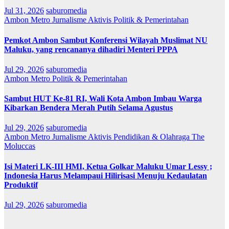
Jul 31, 2026
saburomedia
Ambon Metro
Jurnalisme Aktivis
Politik & Pemerintahan
Pemkot Ambon Sambut Konferensi Wilayah Muslimat NU
Maluku, yang rencananya dihadiri Menteri PPPA
Jul 29, 2026
saburomedia
Ambon Metro
Politik & Pemerintahan
Sambut HUT Ke-81 RI, Wali Kota Ambon Imbau Warga
Kibarkan Bendera Merah Putih Selama Agustus
Jul 29, 2026
saburomedia
Ambon Metro
Jurnalisme Aktivis
Pendidikan & Olahraga
The
Moluccas
Isi Materi LK-III HMI, Ketua Golkar Maluku Umar Lessy ;
Indonesia Harus Melampaui Hilirisasi Menuju Kedaulatan
Produktif
Jul 29, 2026
saburomedia