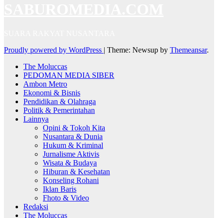
SABUROMEDIA.COM
SUARA RAKYAT NUSANTARA
Proudly powered by WordPress
|
Theme: Newsup by
Themeansar
.
The Moluccas
PEDOMAN MEDIA SIBER
Ambon Metro
Ekonomi & Bisnis
Pendidikan & Olahraga
Politik & Pemerintahan
Lainnya
Opini & Tokoh Kita
Nusantara & Dunia
Hukum & Kriminal
Jurnalisme Aktivis
Wisata & Budaya
Hiburan & Kesehatan
Konseling Rohani
Iklan Baris
Fhoto & Video
Redaksi
The Moluccas