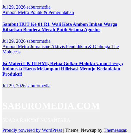
Jul 29, 2026
saburomedia
Ambon Metro
Politik & Pemerintahan
Sambut HUT Ke-81 RI, Wali Kota Ambon Imbau Warga
Kibarkan Bendera Merah Putih Selama Agustus
Jul 29, 2026
saburomedia
Ambon Metro
Jurnalisme Aktivis
Pendidikan & Olahraga
The
Moluccas
Isi Materi LK-III HMI, Ketua Golkar Maluku Umar Lessy ;
Indonesia Harus Melampaui Hilirisasi Menuju Kedaulatan
Produktif
Jul 29, 2026
saburomedia
SABUROMEDIA.COM
SUARA RAKYAT NUSANTARA
Proudly powered by WordPress
|
Theme: Newsup by
Themeansar
.