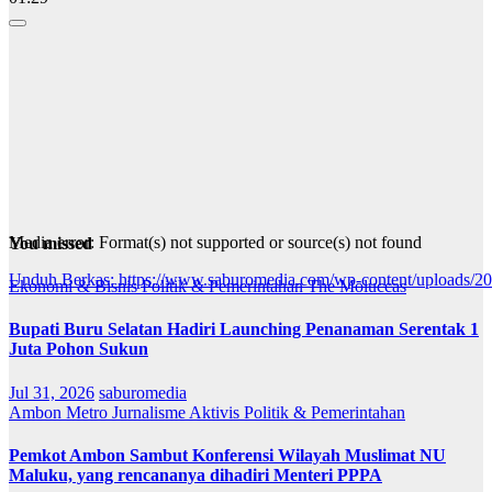
Media error: Format(s) not supported or source(s) not found
You missed
Unduh Berkas: https://www.saburomedia.com/wp-content/uploads/
Ekonomi & Bisnis
Politik & Pemerintahan
The Moluccas
Bupati Buru Selatan Hadiri Launching Penanaman Serentak 1
00:00
Juta Pohon Sukun
Jul 31, 2026
saburomedia
Ambon Metro
Jurnalisme Aktivis
Politik & Pemerintahan
Pemkot Ambon Sambut Konferensi Wilayah Muslimat NU
Maluku, yang rencananya dihadiri Menteri PPPA