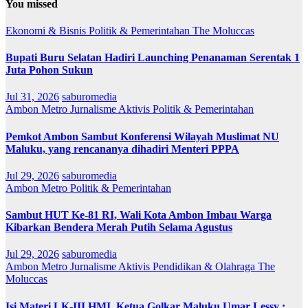
You missed
Ekonomi & Bisnis
Politik & Pemerintahan
The Moluccas
Bupati Buru Selatan Hadiri Launching Penanaman Serentak 1
Juta Pohon Sukun
Jul 31, 2026
saburomedia
Ambon Metro
Jurnalisme Aktivis
Politik & Pemerintahan
Pemkot Ambon Sambut Konferensi Wilayah Muslimat NU
Maluku, yang rencananya dihadiri Menteri PPPA
Jul 29, 2026
saburomedia
Ambon Metro
Politik & Pemerintahan
Sambut HUT Ke-81 RI, Wali Kota Ambon Imbau Warga
Kibarkan Bendera Merah Putih Selama Agustus
Jul 29, 2026
saburomedia
Ambon Metro
Jurnalisme Aktivis
Pendidikan & Olahraga
The
Moluccas
Isi Materi LK-III HMI, Ketua Golkar Maluku Umar Lessy ;