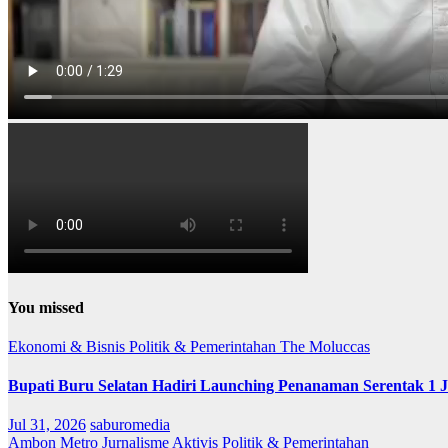
You missed
Ekonomi & Bisnis
Politik & Pemerintahan
The Moluccas
Bupati Buru Selatan Hadiri Launching Penanaman Serentak 1 
Jul 31, 2026
saburomedia
Ambon Metro
Jurnalisme Aktivis
Politik & Pemerintahan