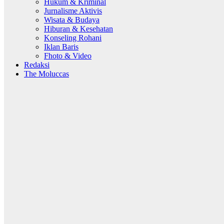
Hukum & Kriminal
Jurnalisme Aktivis
Wisata & Budaya
Hiburan & Kesehatan
Konseling Rohani
Iklan Baris
Fhoto & Video
Redaksi
The Moluccas