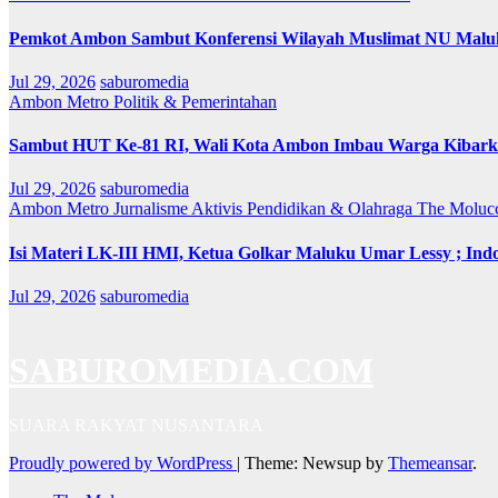
Pemkot Ambon Sambut Konferensi Wilayah Muslimat NU Maluk
Jul 29, 2026
saburomedia
Ambon Metro
Politik & Pemerintahan
Sambut HUT Ke-81 RI, Wali Kota Ambon Imbau Warga Kibarka
Jul 29, 2026
saburomedia
Ambon Metro
Jurnalisme Aktivis
Pendidikan & Olahraga
The Moluc
Isi Materi LK-III HMI, Ketua Golkar Maluku Umar Lessy ; Indo
Jul 29, 2026
saburomedia
SABUROMEDIA.COM
SUARA RAKYAT NUSANTARA
Proudly powered by WordPress
|
Theme: Newsup by
Themeansar
.