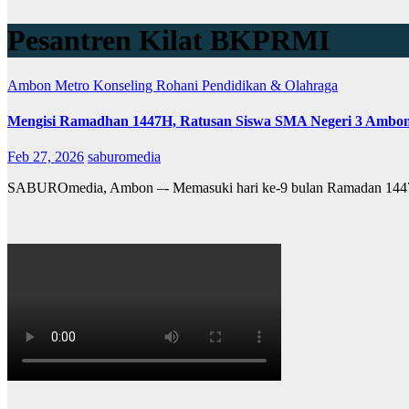
Pesantren Kilat BKPRMI
Ambon Metro
Konseling Rohani
Pendidikan & Olahraga
Mengisi Ramadhan 1447H, Ratusan Siswa SMA Negeri 3 Ambon
Feb 27, 2026
saburomedia
SABUROmedia, Ambon –- Memasuki hari ke-9 bulan Ramadan 144