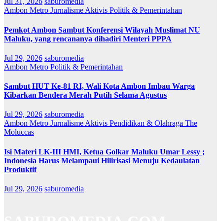
Jul 31, 2026
saburomedia
Ambon Metro
Jurnalisme Aktivis
Politik & Pemerintahan
Pemkot Ambon Sambut Konferensi Wilayah Muslimat NU
Maluku, yang rencananya dihadiri Menteri PPPA
Jul 29, 2026
saburomedia
Ambon Metro
Politik & Pemerintahan
Sambut HUT Ke-81 RI, Wali Kota Ambon Imbau Warga
Kibarkan Bendera Merah Putih Selama Agustus
Jul 29, 2026
saburomedia
Ambon Metro
Jurnalisme Aktivis
Pendidikan & Olahraga
The
Moluccas
Isi Materi LK-III HMI, Ketua Golkar Maluku Umar Lessy ;
Indonesia Harus Melampaui Hilirisasi Menuju Kedaulatan
Produktif
Jul 29, 2026
saburomedia