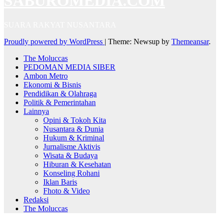
SABUROMEDIA.COM
SUARA RAKYAT NUSANTARA
Proudly powered by WordPress
|
Theme: Newsup by
Themeansar
.
The Moluccas
PEDOMAN MEDIA SIBER
Ambon Metro
Ekonomi & Bisnis
Pendidikan & Olahraga
Politik & Pemerintahan
Lainnya
Opini & Tokoh Kita
Nusantara & Dunia
Hukum & Kriminal
Jurnalisme Aktivis
Wisata & Budaya
Hiburan & Kesehatan
Konseling Rohani
Iklan Baris
Fhoto & Video
Redaksi
The Moluccas