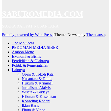
SABUROMEDIA.COM
SUARA RAKYAT NUSANTARA
Proudly powered by WordPress
|
Theme: Newsup by
Themeansar
.
The Moluccas
PEDOMAN MEDIA SIBER
Ambon Metro
Ekonomi & Bisnis
Pendidikan & Olahraga
Politik & Pemerintahan
Lainnya
Opini & Tokoh Kita
Nusantara & Dunia
Hukum & Kriminal
Jurnalisme Aktivis
Wisata & Budaya
Hiburan & Kesehatan
Konseling Rohani
Iklan Baris
Fhoto & Video