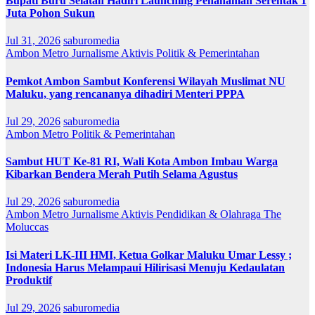
Bupati Buru Selatan Hadiri Launching Penanaman Serentak 1
Juta Pohon Sukun
Jul 31, 2026
saburomedia
Ambon Metro
Jurnalisme Aktivis
Politik & Pemerintahan
Pemkot Ambon Sambut Konferensi Wilayah Muslimat NU
Maluku, yang rencananya dihadiri Menteri PPPA
Jul 29, 2026
saburomedia
Ambon Metro
Politik & Pemerintahan
Sambut HUT Ke-81 RI, Wali Kota Ambon Imbau Warga
Kibarkan Bendera Merah Putih Selama Agustus
Jul 29, 2026
saburomedia
Ambon Metro
Jurnalisme Aktivis
Pendidikan & Olahraga
The
Moluccas
Isi Materi LK-III HMI, Ketua Golkar Maluku Umar Lessy ;
Indonesia Harus Melampaui Hilirisasi Menuju Kedaulatan
Produktif
Jul 29, 2026
saburomedia