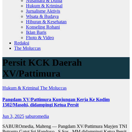
Nusantara & Dunia
Hukum & Kriminal
Jurnalisme Aktivis
Wisata & Budaya
Hiburan & Kesehatan
Konseling Rohani
Iklan Baris
Fhoto & Video
Redaksi
The Moluccas
Persit KCK Daerah
XV/Pattimura
Hukum & Kriminal
The Moluccas
Pangdam XV/Pattimura Kunjungan Kerja Ke Kodim
1502/Masohi, didampingi Ketua Persit
Jun 3, 2025
saburomedia
SABUROmedia, Malteng — Pangdam XV/Pattimura Mayjen TNI
Putranto Gatot Sri Handoyo., S.Sos., MM didampingi Ketua Persit