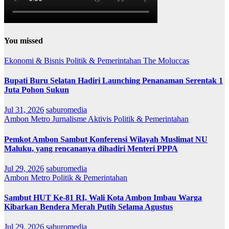
You missed
Ekonomi & Bisnis
Politik & Pemerintahan
The Moluccas
Bupati Buru Selatan Hadiri Launching Penanaman Serentak 1
Juta Pohon Sukun
Jul 31, 2026
saburomedia
Ambon Metro
Jurnalisme Aktivis
Politik & Pemerintahan
Pemkot Ambon Sambut Konferensi Wilayah Muslimat NU
Maluku, yang rencananya dihadiri Menteri PPPA
Jul 29, 2026
saburomedia
Ambon Metro
Politik & Pemerintahan
Sambut HUT Ke-81 RI, Wali Kota Ambon Imbau Warga
Kibarkan Bendera Merah Putih Selama Agustus
Jul 29, 2026
saburomedia