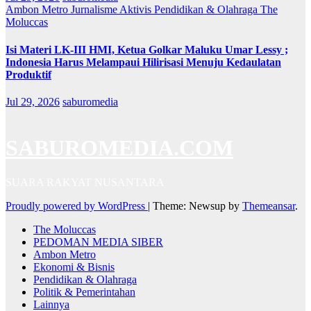
Ambon Metro
Jurnalisme Aktivis
Pendidikan & Olahraga
The
Moluccas
Isi Materi LK-III HMI, Ketua Golkar Maluku Umar Lessy ;
Indonesia Harus Melampaui Hilirisasi Menuju Kedaulatan
Produktif
Jul 29, 2026
saburomedia
SABUROMEDIA.COM
SUARA RAKYAT NUSANTARA
Proudly powered by WordPress
|
Theme: Newsup by
Themeansar
.
The Moluccas
PEDOMAN MEDIA SIBER
Ambon Metro
Ekonomi & Bisnis
Pendidikan & Olahraga
Politik & Pemerintahan
Lainnya