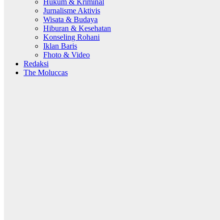
Hukum & Kriminal
Jurnalisme Aktivis
Wisata & Budaya
Hiburan & Kesehatan
Konseling Rohani
Iklan Baris
Fhoto & Video
Redaksi
The Moluccas