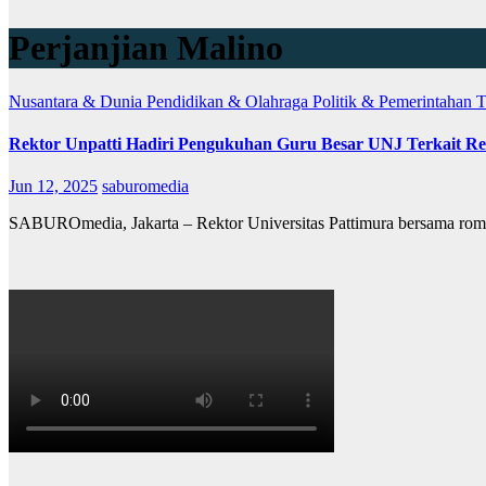
Perjanjian Malino
Nusantara & Dunia
Pendidikan & Olahraga
Politik & Pemerintahan
T
Rektor Unpatti Hadiri Pengukuhan Guru Besar UNJ Terkait Re
Jun 12, 2025
saburomedia
SABUROmedia, Jakarta – Rektor Universitas Pattimura bersama ro