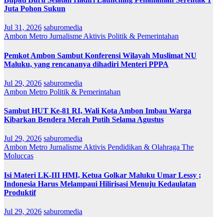
Juta Pohon Sukun
Jul 31, 2026
saburomedia
Ambon Metro
Jurnalisme Aktivis
Politik & Pemerintahan
Pemkot Ambon Sambut Konferensi Wilayah Muslimat NU
Maluku, yang rencananya dihadiri Menteri PPPA
Jul 29, 2026
saburomedia
Ambon Metro
Politik & Pemerintahan
Sambut HUT Ke-81 RI, Wali Kota Ambon Imbau Warga
Kibarkan Bendera Merah Putih Selama Agustus
Jul 29, 2026
saburomedia
Ambon Metro
Jurnalisme Aktivis
Pendidikan & Olahraga
The
Moluccas
Isi Materi LK-III HMI, Ketua Golkar Maluku Umar Lessy ;
Indonesia Harus Melampaui Hilirisasi Menuju Kedaulatan
Produktif
Jul 29, 2026
saburomedia