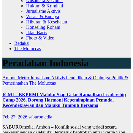
Nusantara & Dunia
Hukum & Kriminal
Jurnalisme Aktivis
Wisata & Budaya
Hiburan & Kesehatan
Konseling Rohani
Iklan Baris
Fhoto & Video
Redaksi
The Moluccas
Peradaban Indonesia
Ambon Metro
Jurnalisme Aktivis
Pendidikan & Olahraga
Politik &
Pemerintahan
The Moluccas
ICMI – BKPRMI Maluku Siap Gelar Ramadhan Leadership
Camp 2026, Dorong Harmoni Kepemimpinan Pemuda,
Kecendekiawan dan Maluku Tumbuh Bersama
Feb 27, 2026
saburomedia
SABUROmedia, Ambon – Konflik sosial yang terjadi secara
berkepanjangan di Maluku, termasuk bentrokan antar warga yang