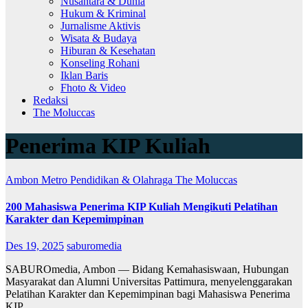
Nusantara & Dunia
Hukum & Kriminal
Jurnalisme Aktivis
Wisata & Budaya
Hiburan & Kesehatan
Konseling Rohani
Iklan Baris
Fhoto & Video
Redaksi
The Moluccas
Penerima KIP Kuliah
Ambon Metro
Pendidikan & Olahraga
The Moluccas
200 Mahasiswa Penerima KIP Kuliah Mengikuti Pelatihan
Karakter dan Kepemimpinan
Des 19, 2025
saburomedia
SABUROmedia, Ambon — Bidang Kemahasiswaan, Hubungan
Masyarakat dan Alumni Universitas Pattimura, menyelenggarakan
Pelatihan Karakter dan Kepemimpinan bagi Mahasiswa Penerima
KIP…