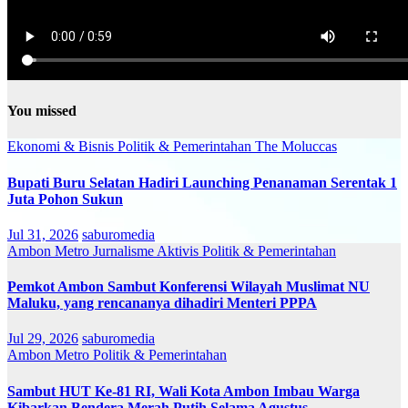
You missed
Ekonomi & Bisnis
Politik & Pemerintahan
The Moluccas
Bupati Buru Selatan Hadiri Launching Penanaman Serentak 1
Juta Pohon Sukun
Jul 31, 2026
saburomedia
Ambon Metro
Jurnalisme Aktivis
Politik & Pemerintahan
Pemkot Ambon Sambut Konferensi Wilayah Muslimat NU
Maluku, yang rencananya dihadiri Menteri PPPA
Jul 29, 2026
saburomedia
Ambon Metro
Politik & Pemerintahan
Sambut HUT Ke-81 RI, Wali Kota Ambon Imbau Warga
Kibarkan Bendera Merah Putih Selama Agustus