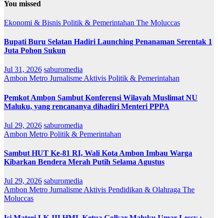
You missed
Ekonomi & Bisnis
Politik & Pemerintahan
The Moluccas
Bupati Buru Selatan Hadiri Launching Penanaman Serentak 1
Juta Pohon Sukun
Jul 31, 2026
saburomedia
Ambon Metro
Jurnalisme Aktivis
Politik & Pemerintahan
Pemkot Ambon Sambut Konferensi Wilayah Muslimat NU
Maluku, yang rencananya dihadiri Menteri PPPA
Jul 29, 2026
saburomedia
Ambon Metro
Politik & Pemerintahan
Sambut HUT Ke-81 RI, Wali Kota Ambon Imbau Warga
Kibarkan Bendera Merah Putih Selama Agustus
Jul 29, 2026
saburomedia
Ambon Metro
Jurnalisme Aktivis
Pendidikan & Olahraga
The
Moluccas
Isi Materi LK-III HMI, Ketua Golkar Maluku Umar Lessy ;