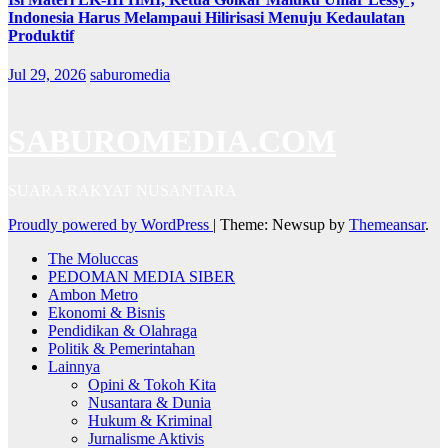
Indonesia Harus Melampaui Hilirisasi Menuju Kedaulatan
Produktif
Jul 29, 2026
saburomedia
SABUROMEDIA.COM
SUARA RAKYAT NUSANTARA
Proudly powered by WordPress
|
Theme: Newsup by
Themeansar
.
The Moluccas
PEDOMAN MEDIA SIBER
Ambon Metro
Ekonomi & Bisnis
Pendidikan & Olahraga
Politik & Pemerintahan
Lainnya
Opini & Tokoh Kita
Nusantara & Dunia
Hukum & Kriminal
Jurnalisme Aktivis